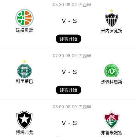
05:30
08-09
巴西甲
V
S
-
瑞模贝雷
米内罗竞技
即将开始
07:30
08-09
巴西甲
V
S
-
科里蒂巴
沙佩科恩斯
即将开始
08:00
08-09
巴西甲
V
S
-
博塔弗戈
弗鲁米嫩塞