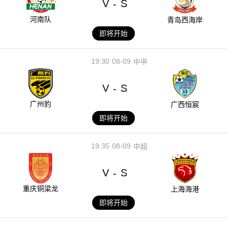
V
S
-
河南队
青岛西海岸
即将开始
19:30
08-09
中甲
V
S
-
广州豹
广西恒宸
即将开始
19:35
08-09
中超
V
S
-
重庆铜梁龙
上海海港
即将开始