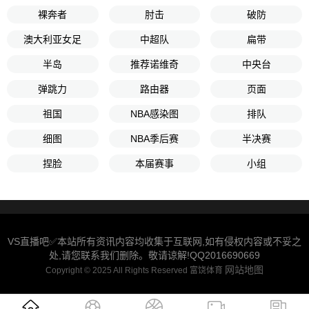
裸奔者
肘击
破防
澳大利亚女足
中超队
扁带
半岛
推荐诺维奇
中央台
弹跳力
路由器
页面
祖国
NBA感染图
排队
细图
NBA季后赛
半决赛
捏脸
本届赛事
小组
VS直播吧✅本站所有资讯内容均收集于互联网,如有侵权内容或不妥之
处,请您联系我们删除。敬请谅解!QQ2016690669
网站地图
Copyright © 2025 All Rights Reserved 富饶体育