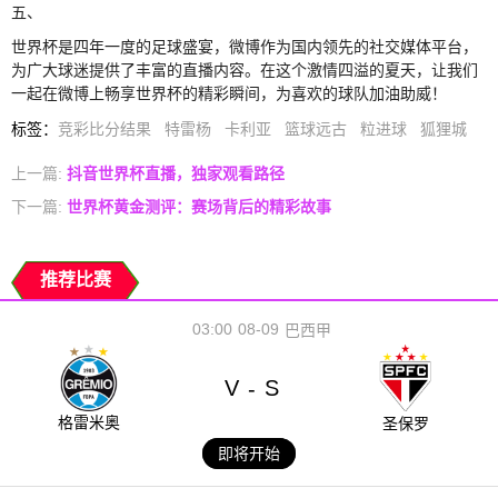
五、
世界杯是四年一度的足球盛宴，微博作为国内领先的社交媒体平台，
为广大球迷提供了丰富的直播内容。在这个激情四溢的夏天，让我们
一起在微博上畅享世界杯的精彩瞬间，为喜欢的球队加油助威！
标签
：
竞彩比分结果
特雷杨
卡利亚
篮球远古
粒进球
狐狸城
上一篇:
抖音世界杯直播，独家观看路径
下一篇:
世界杯黄金测评：赛场背后的精彩故事
推荐比赛
03:00
08-09
巴西甲
V
S
-
格雷米奥
圣保罗
即将开始