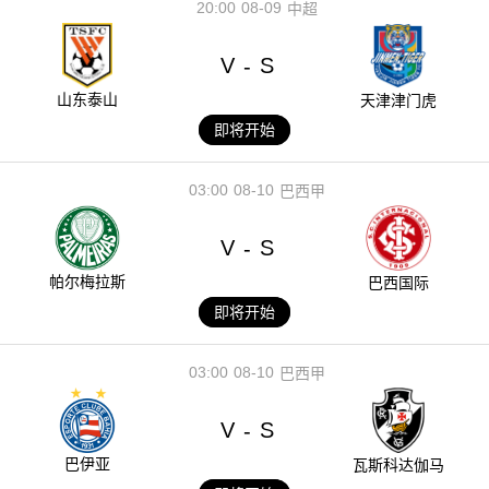
20:00
08-09
中超
V
S
-
山东泰山
天津津门虎
即将开始
03:00
08-10
巴西甲
V
S
-
帕尔梅拉斯
巴西国际
即将开始
03:00
08-10
巴西甲
V
S
-
巴伊亚
瓦斯科达伽马