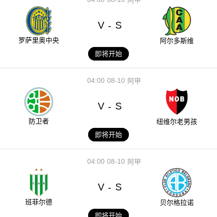
V
S
-
罗萨里奥中央
阿尔多斯维
即将开始
04:00
08-10
阿甲
V
S
-
防卫者
纽维尔老男孩
即将开始
04:00
08-10
阿甲
V
S
-
班菲尔德
贝尔格拉诺
即将开始