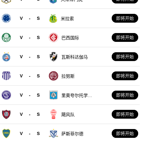
V
-
S
即将开始
米拉索
V
-
S
即将开始
巴西国际
V
-
S
即将开始
瓦斯科达伽马
V
-
S
即将开始
拉努斯
V
-
S
即将开始
里奥夸尔托学生
队
V
-
S
即将开始
飓风队
V
-
S
即将开始
萨斯菲尔德