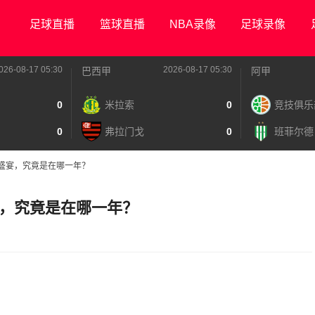
足球直播
篮球直播
NBA录像
足球录像
026-08-17 05:30
2026-08-17 05:30
巴西甲
阿甲
0
米拉索
0
竞技俱乐
0
弗拉门戈
0
班菲尔德
盛宴，究竟是在哪一年？
，究竟是在哪一年？