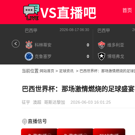
首页
2026-08-17 06:30
2
巴西甲
巴西甲
科林蒂安
0
维多利亚
克鲁塞罗
0
博塔弗戈
当前位置:
>
>
网站首页
足球资讯
巴西世界杯：那场激情燃烧的足球
巴西世界杯：那场激情燃烧的足球盛宴
征宇
澳超
哥斯达黎加
2026-06-03 16:01:25
直播信号