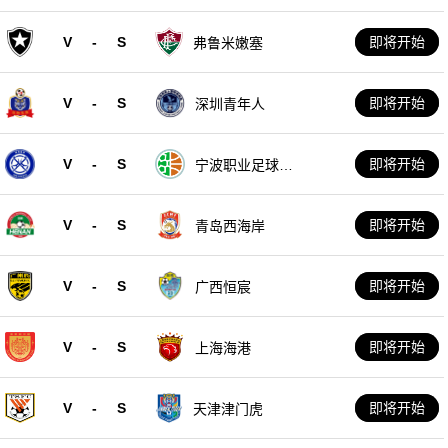
V
-
S
即将开始
弗鲁米嫩塞
V
-
S
即将开始
深圳青年人
V
-
S
即将开始
宁波职业足球俱
乐部
V
-
S
即将开始
青岛西海岸
V
-
S
即将开始
广西恒宸
V
-
S
即将开始
上海海港
V
-
S
即将开始
天津津门虎