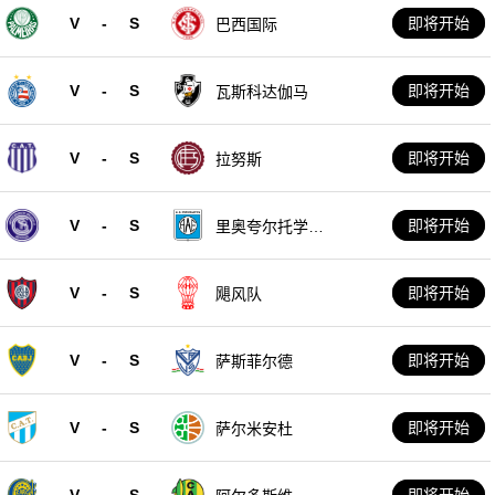
V
-
S
即将开始
巴西国际
V
-
S
即将开始
瓦斯科达伽马
V
-
S
即将开始
拉努斯
V
-
S
即将开始
里奥夸尔托学生
队
V
-
S
即将开始
飓风队
V
-
S
即将开始
萨斯菲尔德
V
-
S
即将开始
萨尔米安杜
V
-
S
即将开始