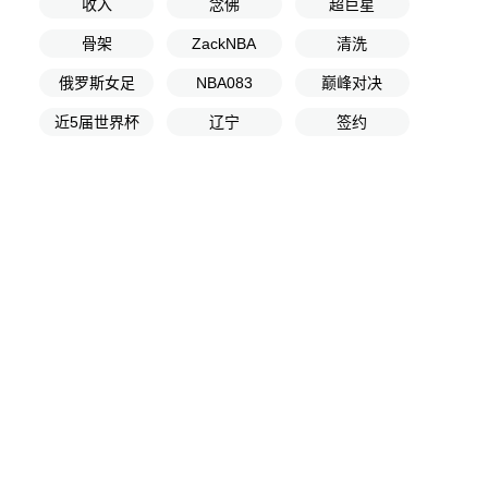
收入
念佛
超巨星
骨架
ZackNBA
清洗
俄罗斯女足
NBA083
巅峰对决
近5届世界杯
辽宁
签约