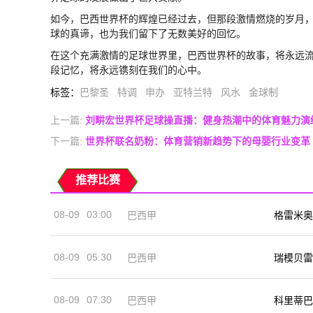
如今，巴西世界杯的辉煌已经过去，但那段激情燃烧的岁月
球的真谛，也为我们留下了无数美好的回忆。
在这个充满激情的足球世界里，巴西世界杯的故事，将永远
段记忆，将永远镌刻在我们的心中。
标签
：
巴黎圣
特调
申办
亚特兰特
风水
金球制
上一篇:
刘畊宏世界杯足球操直播：健身热潮中的体育魅力演
下一篇:
世界杯联名奶粉：体育营销新趋势下的母婴行业变革
推荐比赛
08-09
03:00
巴西甲
格雷米奥
08-09
05:30
巴西甲
瑞模贝雷
08-09
07:30
巴西甲
科里蒂巴