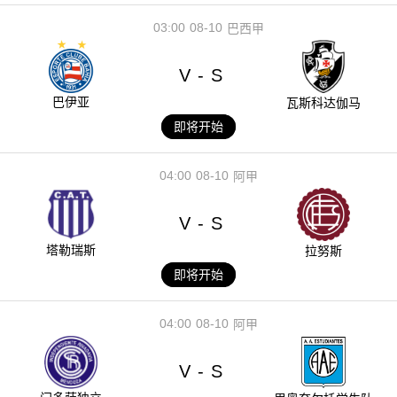
03:00
08-10
巴西甲
V
S
-
巴伊亚
瓦斯科达伽马
即将开始
04:00
08-10
阿甲
V
S
-
塔勒瑞斯
拉努斯
即将开始
04:00
08-10
阿甲
V
S
-