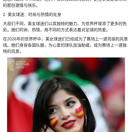
的那份激情与快乐。
2. 美女球迷：时尚与热情的化身
大叔们不同，美女球迷们以其独特的魅力，为世界杯增添了更多的色
彩。她们时尚、热情，用不同的方式表达着对足球的热爱。
在2026年的世界杯中，美女球迷们已经成为了赛场上一道亮丽的风景
线。她们身穿各国队服，为心爱的球队加油助威，成为赛场上一道独
特的风景。