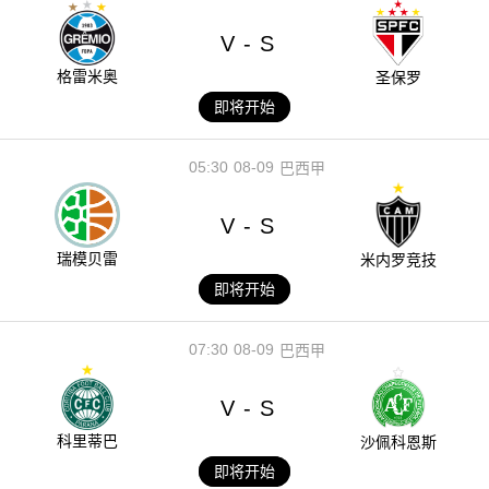
V
S
-
格雷米奥
圣保罗
即将开始
05:30
08-09
巴西甲
V
S
-
瑞模贝雷
米内罗竞技
即将开始
07:30
08-09
巴西甲
V
S
-
科里蒂巴
沙佩科恩斯
即将开始