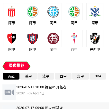
阿甲
阿甲
阿甲
阿甲
阿甲
阿甲
阿甲
阿甲
西甲
巴西甲
录像推荐
英超
德甲
法甲
西甲
意甲
NBA
2026-07-17 10:00 掘金VS开拓者
2026年-07月-17日
2026-07-17 09:00 热火VS猛龙