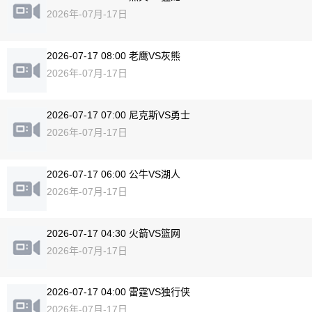
2026年-07月-17日
2026-07-17 08:00 老鹰VS灰熊
2026年-07月-17日
2026-07-17 07:00 尼克斯VS勇士
2026年-07月-17日
2026-07-17 06:00 公牛VS湖人
2026年-07月-17日
2026-07-17 04:30 火箭VS篮网
2026年-07月-17日
2026-07-17 04:00 雷霆VS独行侠
2026年-07月-17日