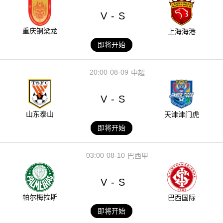
V
S
-
重庆铜梁龙
上海海港
即将开始
20:00
08-09
中超
V
S
-
山东泰山
天津津门虎
即将开始
03:00
08-10
巴西甲
V
S
-
帕尔梅拉斯
巴西国际
即将开始