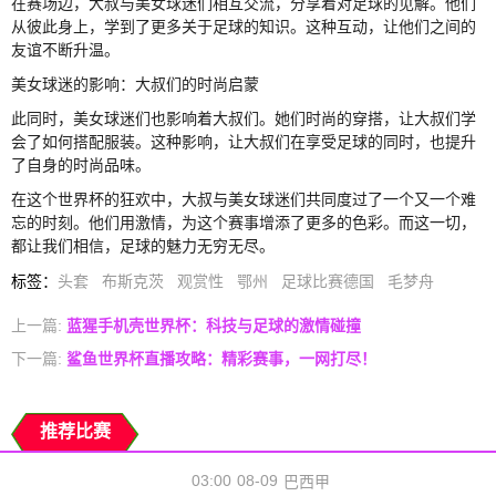
在赛场边，大叔与美女球迷们相互交流，分享着对足球的见解。他们
从彼此身上，学到了更多关于足球的知识。这种互动，让他们之间的
友谊不断升温。
美女球迷的影响：大叔们的时尚启蒙
此同时，美女球迷们也影响着大叔们。她们时尚的穿搭，让大叔们学
会了如何搭配服装。这种影响，让大叔们在享受足球的同时，也提升
了自身的时尚品味。
在这个世界杯的狂欢中，大叔与美女球迷们共同度过了一个又一个难
忘的时刻。他们用激情，为这个赛事增添了更多的色彩。而这一切，
都让我们相信，足球的魅力无穷无尽。
标签
：
头套
布斯克茨
观赏性
鄂州
足球比赛德国
毛梦舟
上一篇:
蓝猩手机壳世界杯：科技与足球的激情碰撞
下一篇:
鲨鱼世界杯直播攻略：精彩赛事，一网打尽！
推荐比赛
03:00
08-09
巴西甲