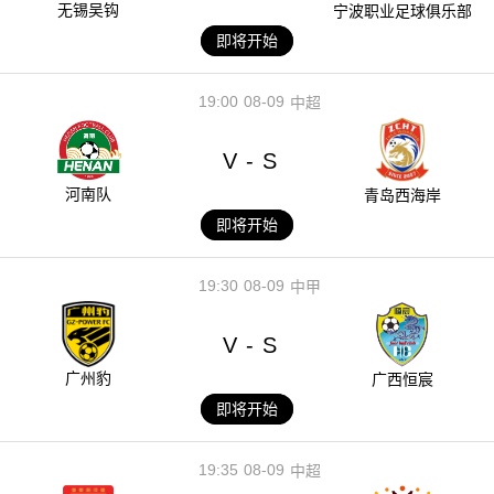
无锡吴钩
宁波职业足球俱乐部
即将开始
19:00
08-09
中超
V
S
-
河南队
青岛西海岸
即将开始
19:30
08-09
中甲
V
S
-
广州豹
广西恒宸
即将开始
19:35
08-09
中超