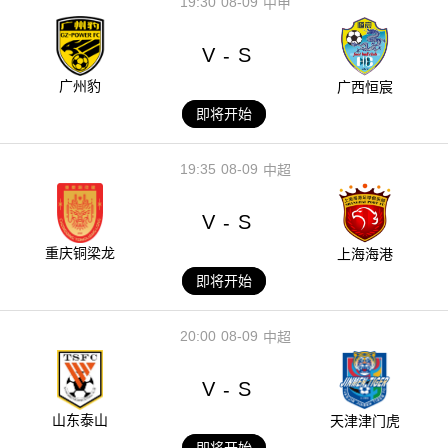
19:30
08-09
中甲
V
S
-
广州豹
广西恒宸
即将开始
19:35
08-09
中超
V
S
-
重庆铜梁龙
上海海港
即将开始
20:00
08-09
中超
V
S
-
山东泰山
天津津门虎
即将开始