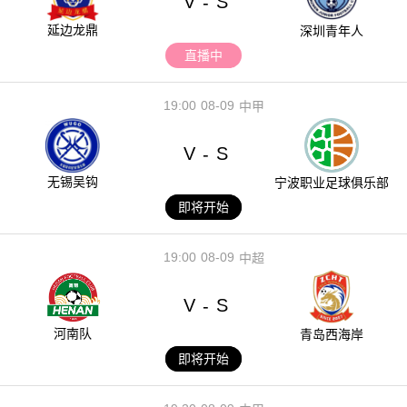
V
S
-
延边龙鼎
深圳青年人
直播中
19:00
08-09
中甲
V
S
-
无锡吴钩
宁波职业足球俱乐部
即将开始
19:00
08-09
中超
V
S
-
河南队
青岛西海岸
即将开始