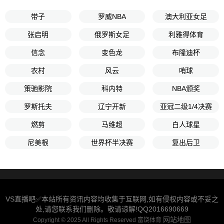
带子
罗威NBA
澳大利亚女足
张启明
俄罗斯女足
利雅得体育
信念
变色龙
布隆迪杯
农村
风云
哨球
策驰影院
科内特
NBA颁奖
罗斯托夫
辽宁开新
亚冠二级1/4决赛
燃剪
马维超
白人球星
尼美根
世界杯半决赛
复出后卫
VS直播吧✅本站所有资讯内容均收集于互联网,如有侵权内容或不妥之
处,请您联系我们删除。敬请谅解!QQ2016690669
网站地图
Copyright © 2025 All Rights Reserved 富饶体育