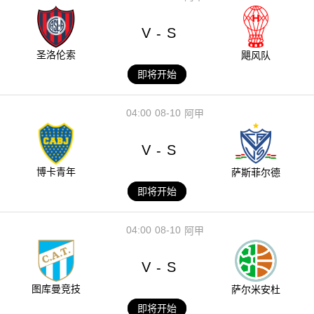
V
S
-
圣洛伦索
飓风队
即将开始
04:00
08-10
阿甲
V
S
-
博卡青年
萨斯菲尔德
即将开始
04:00
08-10
阿甲
V
S
-
图库曼竞技
萨尔米安杜
即将开始