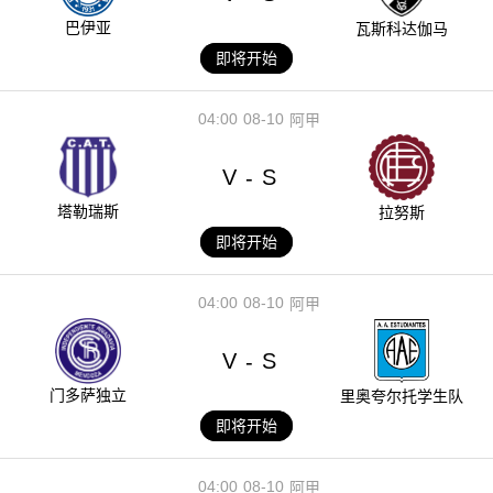
巴伊亚
瓦斯科达伽马
即将开始
04:00
08-10
阿甲
V
S
-
塔勒瑞斯
拉努斯
即将开始
04:00
08-10
阿甲
V
S
-
门多萨独立
里奥夸尔托学生队
即将开始
04:00
08-10
阿甲