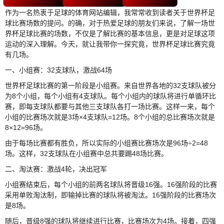
作为一名热衷于足球的体育网站编辑，我常常收到读者关于世界杯足
球比赛场数的提问。的确，对于热爱足球的朋友们来说，了解一场世
界杯足球比赛的场数，不仅是了解比赛的基本信息，更是对足球这项
运动的深入理解。今天，就让我带你一探究竟，世界杯足球比赛究竟
有几场。
一、小组赛：32支球队，激战64场
世界杯足球比赛的第一阶段是小组赛。来自世界各地的32支球队被分
为8个小组，每个小组有4支球队。每个小组内的球队将进行单循环比
赛，即每支球队都要与其他三支球队各打一场比赛。这样一来，每个
小组的比赛场次就是3场×4支球队=12场。8个小组的总比赛场次就是
8×12=96场。
由于每场比赛都有胜负，所以实际的小组赛比赛场次是96场÷2=48
场。这样，32支球队在小组赛中总共要踢48场比赛。
二、淘汰赛：激战4轮，决出冠军
小组赛结束后，每个小组的前两名球队将晋级16强。16强阶段的比赛
采用单败淘汰制，即输掉比赛的球队将被淘汰。16强阶段的比赛场次
是8场。
随后，晋级8强的球队将继续进行比赛，比赛场次为4场。接着，四强