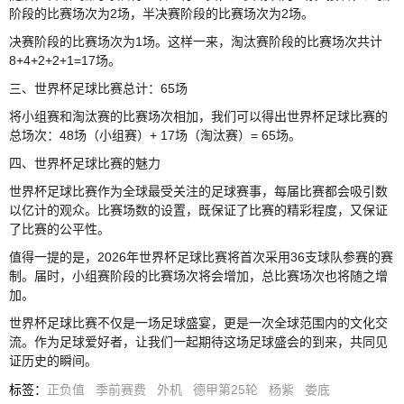
阶段的比赛场次为2场，半决赛阶段的比赛场次为2场。
决赛阶段的比赛场次为1场。这样一来，淘汰赛阶段的比赛场次共计
8+4+2+2+1=17场。
三、世界杯足球比赛总计：65场
将小组赛和淘汰赛的比赛场次相加，我们可以得出世界杯足球比赛的
总场次：48场（小组赛）+ 17场（淘汰赛）= 65场。
四、世界杯足球比赛的魅力
世界杯足球比赛作为全球最受关注的足球赛事，每届比赛都会吸引数
以亿计的观众。比赛场数的设置，既保证了比赛的精彩程度，又保证
了比赛的公平性。
值得一提的是，2026年世界杯足球比赛将首次采用36支球队参赛的赛
制。届时，小组赛阶段的比赛场次将会增加，总比赛场次也将随之增
加。
世界杯足球比赛不仅是一场足球盛宴，更是一次全球范围内的文化交
流。作为足球爱好者，让我们一起期待这场足球盛会的到来，共同见
证历史的瞬间。
标签
：
正负值
季前赛费
外机
德甲第25轮
杨紫
娄底