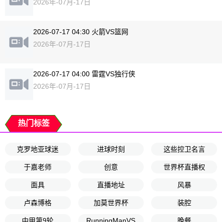
2026年-07月-17日
2026-07-17 04:30 火箭VS篮网
2026年-07月-17日
2026-07-17 04:00 雷霆VS独行侠
2026年-07月-17日
热门标签
克罗地亚球迷
进球时刻
这些控卫名言
于嘉老师
创意
世界杯直播权
面具
直播地址
风暴
卢森博格
加莫世界杯
装腔
中甲第9轮
RunningManVS
晚餐