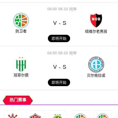
04:00
08-10
阿甲
V
S
-
防卫者
纽维尔老男孩
即将开始
04:00
08-10
阿甲
V
S
-
班菲尔德
贝尔格拉诺
即将开始
热门赛事