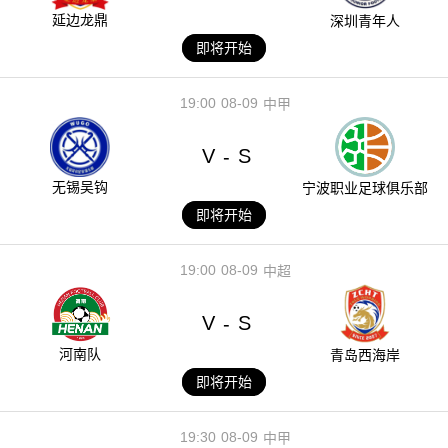
延边龙鼎
深圳青年人
即将开始
19:00
08-09
中甲
V
S
-
无锡吴钩
宁波职业足球俱乐部
即将开始
19:00
08-09
中超
V
S
-
河南队
青岛西海岸
即将开始
19:30
08-09
中甲