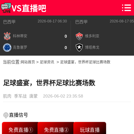
2026-08-17 06:30
2026-08-17 05
巴西甲
巴西甲
0
科林蒂安
维多利亚
0
克鲁塞罗
博塔弗戈
当前位置:
>
>
网站首页
足球资讯
足球盛宴，世界杯足球比赛场数
足球盛宴，世界杯足球比赛场数
肌肉
季军战
唐蒙
2026-06-02 23:35:58
直播信号
免费直播①
免费直播②
玩球直播