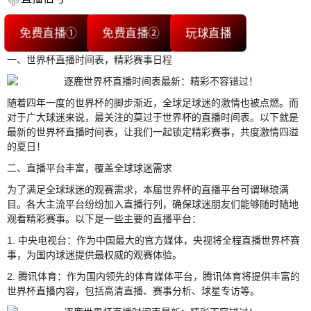
免费直播①
免费直播②
玩球直播
一、世界杯直播时间表，精彩赛事日程
随着四年一度的世界杯的脚步渐近，全球足球迷的激情也被点燃。而
对于广大球迷来说，最关注的莫过于世界杯的直播时间表。以下就是
最新的世界杯直播时间表，让我们一起锁定精彩赛事，共度激情四溢
的夏日！
二、直播平台丰富，覆盖全球球迷需求
为了满足全球球迷的观赛需求，本届世界杯的直播平台可谓琳琅满
目。各大主流平台纷纷加入直播行列，确保球迷朋友们能够随时随地
观看精彩赛事。以下是一些主要的直播平台：
1. 中央电视台：作为中国最大的官方媒体，央视将全程直播世界杯赛
事，为国内球迷提供最权威的观赛体验。
2. 腾讯体育：作为国内领先的体育媒体平台，腾讯体育将提供丰富的
世界杯直播内容，包括高清直播、赛事分析、球星专访等。