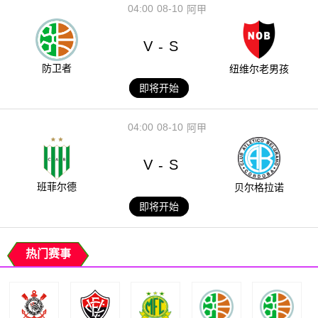
04:00
08-10
阿甲
V
S
-
防卫者
纽维尔老男孩
即将开始
04:00
08-10
阿甲
V
S
-
班菲尔德
贝尔格拉诺
即将开始
热门赛事