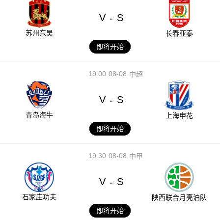
V
S
-
苏州东吴
长春亚泰
即将开始
19:00
08-08
中超
V
S
-
青岛海牛
上海申花
即将开始
19:30
08-08
中甲
V
S
-
石家庄功夫
陕西联合月亮泊队
即将开始