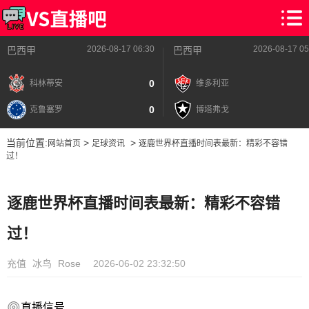
2026-08-17 06:30
2026-08-17 05
巴西甲
巴西甲
0
科林蒂安
维多利亚
0
克鲁塞罗
博塔弗戈
当前位置:
>
>
网站首页
足球资讯
逐鹿世界杯直播时间表最新：精彩不容错
过！
逐鹿世界杯直播时间表最新：精彩不容错
过！
充值
冰鸟
Rose
2026-06-02 23:32:50
直播信号