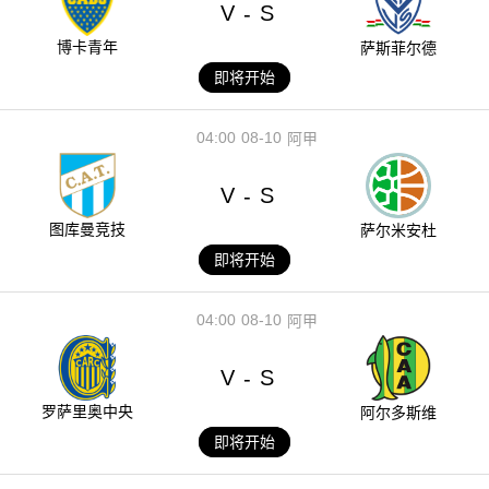
V
S
-
博卡青年
萨斯菲尔德
即将开始
04:00
08-10
阿甲
V
S
-
图库曼竞技
萨尔米安杜
即将开始
04:00
08-10
阿甲
V
S
-
罗萨里奥中央
阿尔多斯维
即将开始