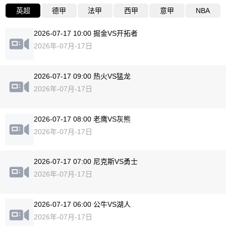
英超
德甲
法甲
西甲
意甲
NBA
2026-07-17 10:00 掘金VS开拓者
2026年-07月-17日
2026-07-17 09:00 热火VS猛龙
2026年-07月-17日
2026-07-17 08:00 老鹰VS灰熊
2026年-07月-17日
2026-07-17 07:00 尼克斯VS勇士
2026年-07月-17日
2026-07-17 06:00 公牛VS湖人
2026年-07月-17日