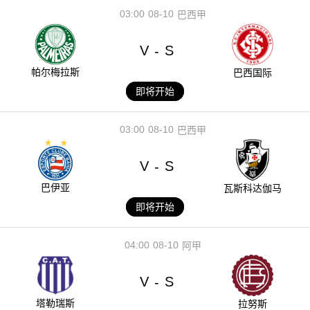
03:00
08-10
巴西甲
V
S
-
帕尔梅拉斯
巴西国际
即将开始
03:00
08-10
巴西甲
V
S
-
巴伊亚
瓦斯科达伽马
即将开始
04:00
08-10
阿甲
V
S
-
塔勒瑞斯
拉努斯