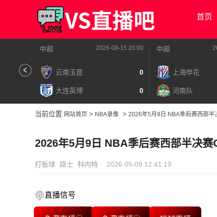
首页
2026-08-15 20:00
2
中超
中超
云南玉昆
0
上海申花
大连英博
0
河南队
当前位置:
>
>
网站首页
NBA录像
2026年5月9日 NBA季后赛西部
2026年5月9日 NBA季后赛西部半决赛
打板球
路士
科内特
2026-05-09 12:41:19
直播信号