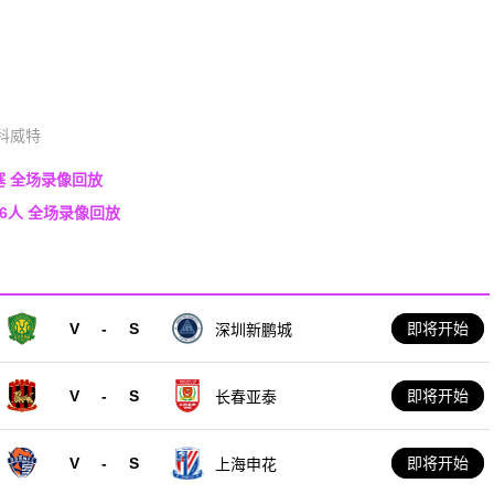
科威特
活塞 全场录像回放
76人 全场录像回放
V
-
S
即将开始
深圳新鹏城
V
-
S
即将开始
长春亚泰
V
-
S
即将开始
上海申花