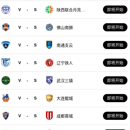
V
-
S
即将开始
陕西联合月亮泊
队
V
-
S
即将开始
佛山南狮
V
-
S
即将开始
南通支云
V
-
S
即将开始
辽宁铁人
V
-
S
即将开始
武汉三镇
V
-
S
即将开始
大连鲲城
V
-
S
即将开始
成都蓉城