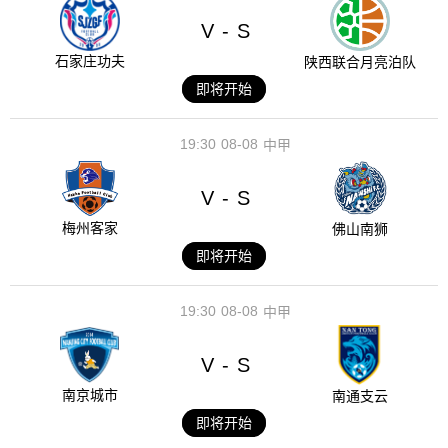
V
S
-
石家庄功夫
陕西联合月亮泊队
即将开始
19:30
08-08
中甲
V
S
-
梅州客家
佛山南狮
即将开始
19:30
08-08
中甲
V
S
-
南京城市
南通支云
即将开始