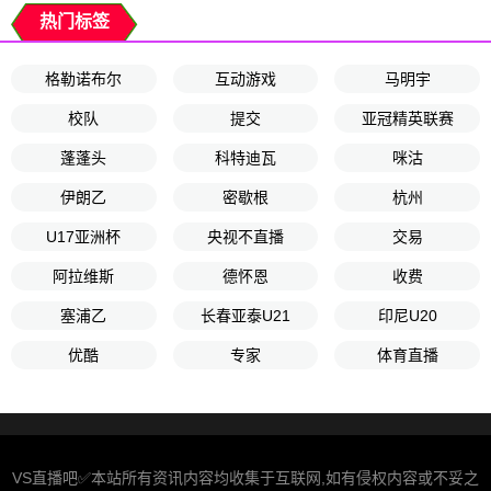
热门标签
格勒诺布尔
互动游戏
马明宇
校队
提交
亚冠精英联赛
蓬蓬头
科特迪瓦
咪沽
伊朗乙
密歇根
杭州
U17亚洲杯
央视不直播
交易
阿拉维斯
德怀恩
收费
塞浦乙
长春亚泰U21
印尼U20
优酷
专家
体育直播
VS直播吧✅本站所有资讯内容均收集于互联网,如有侵权内容或不妥之