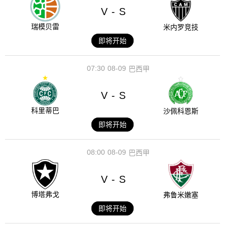
V
S
-
瑞模贝雷
米内罗竞技
即将开始
07:30
08-09
巴西甲
V
S
-
科里蒂巴
沙佩科恩斯
即将开始
08:00
08-09
巴西甲
V
S
-
博塔弗戈
弗鲁米嫩塞
即将开始