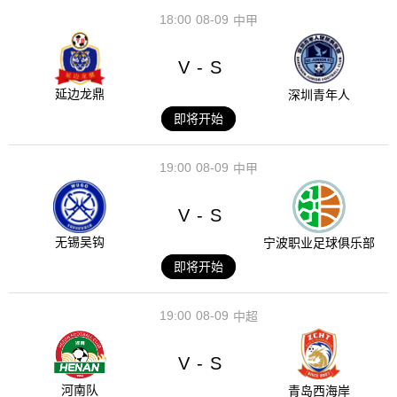
18:00
08-09
中甲
V
S
-
延边龙鼎
深圳青年人
即将开始
19:00
08-09
中甲
V
S
-
无锡吴钩
宁波职业足球俱乐部
即将开始
19:00
08-09
中超
V
S
-
河南队
青岛西海岸