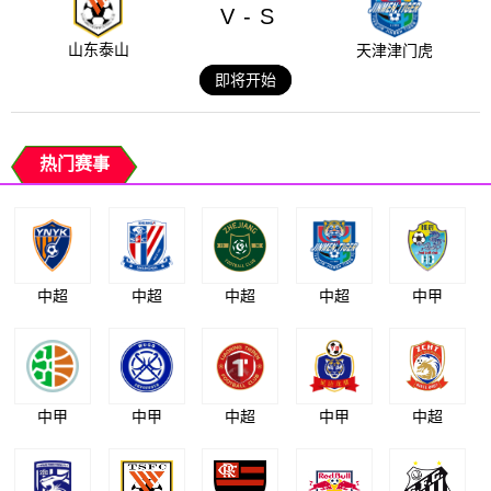
V
S
-
山东泰山
天津津门虎
即将开始
热门赛事
中超
中超
中超
中超
中甲
中甲
中甲
中超
中甲
中超