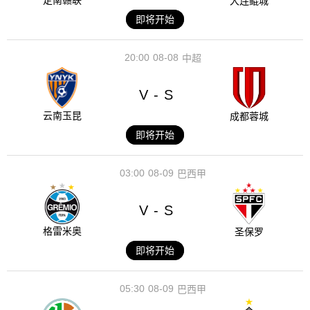
定南赣联
大连鲲城
即将开始
20:00
08-08
中超
V
S
-
云南玉昆
成都蓉城
即将开始
03:00
08-09
巴西甲
V
S
-
格雷米奥
圣保罗
即将开始
05:30
08-09
巴西甲