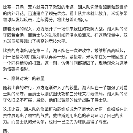
比赛一开场，双方就展开了激烈的角逐。湖人队凭借詹姆斯和戴维斯
的内外开花，迅速建立了领先优势。爵士队并未就此放弃，米切尔带
领球队发起反击，连续得分，将比分差距缩小。
随着比赛的深入，双方展开了一场你来我往的攻防大战。湖人队的防
守固若金汤，而爵士队的进攻则如同潮水般涌来。在这场较量中，双
方球员都展现出了极高的竞技水平。
比赛的高潮出现在第三节，湖人队在一次进攻中，戴维斯高高跃起，
用一记精彩的扣篮为球队再添一分。紧接着，米切尔在另一端回应了
一个同样精彩的扣篮。这一刻，仿佛时间都凝固了，现场观众为这场
激情碰撞喝彩。
三、巅峰对决：的较量
随着比赛的进行，双方逐渐进入了的较量。湖人队在一节加强了对爵
士队的防守，而爵士队则试图快攻和三分球来打破僵局。湖人队的防
守依旧坚不可摧，最终，他们以微弱的优势战胜了爵士队。
这场比赛，湖人队的詹姆斯和戴维斯成为了最大的功臣。詹姆斯在比
赛中展现出了领袖的气质，戴维斯则用出色的表现证明了自己的实
力。而爵士队的米切尔，也用一己之力为球队赢得了尊重。
四、