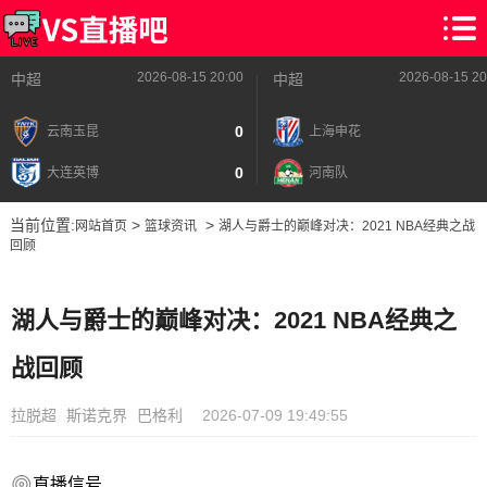
2026-08-15 20:00
2026-08-15 20
中超
中超
0
云南玉昆
上海申花
0
大连英博
河南队
当前位置:
>
>
网站首页
篮球资讯
湖人与爵士的巅峰对决：2021 NBA经典之战
回顾
湖人与爵士的巅峰对决：2021 NBA经典之
战回顾
拉脱超
斯诺克界
巴格利
2026-07-09 19:49:55
直播信号