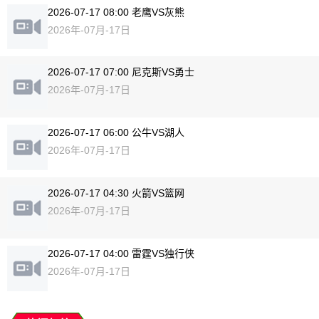
2026-07-17 08:00 老鹰VS灰熊
2026年-07月-17日
2026-07-17 07:00 尼克斯VS勇士
2026年-07月-17日
2026-07-17 06:00 公牛VS湖人
2026年-07月-17日
2026-07-17 04:30 火箭VS篮网
2026年-07月-17日
2026-07-17 04:00 雷霆VS独行侠
2026年-07月-17日