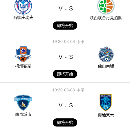
V
S
-
石家庄功夫
陕西联合月亮泊队
即将开始
19:30
08-08
中甲
V
S
-
梅州客家
佛山南狮
即将开始
19:30
08-08
中甲
V
S
-
南京城市
南通支云
即将开始