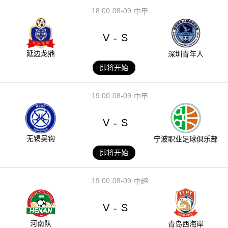
18:00
08-09
中甲
V
S
-
延边龙鼎
深圳青年人
即将开始
19:00
08-09
中甲
V
S
-
无锡吴钩
宁波职业足球俱乐部
即将开始
19:00
08-09
中超
V
S
-
河南队
青岛西海岸