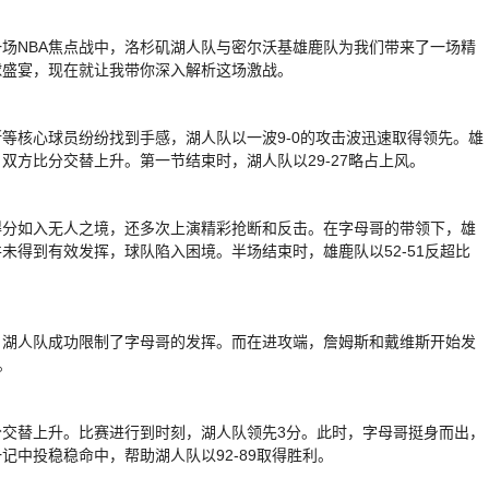
场NBA焦点战中，洛杉矶湖人队与密尔沃基雄鹿队为我们带来了一场精
球盛宴，现在就让我带你深入解析这场激战。
等核心球员纷纷找到手感，湖人队以一波9-0的攻击波迅速取得领先。雄
方比分交替上升。第一节结束时，湖人队以29-27略占上风。
得分如入无人之境，还多次上演精彩抢断和反击。在字母哥的带领下，雄
未得到有效发挥，球队陷入困境。半场结束时，雄鹿队以52-51反超比
，湖人队成功限制了字母哥的发挥。而在进攻端，詹姆斯和戴维斯开始发
。
交替上升。比赛进行到时刻，湖人队领先3分。此时，字母哥挺身而出，
中投稳稳命中，帮助湖人队以92-89取得胜利。