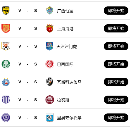
V
-
S
即将开始
广西恒宸
V
-
S
即将开始
上海海港
V
-
S
即将开始
天津津门虎
V
-
S
即将开始
巴西国际
V
-
S
即将开始
瓦斯科达伽马
V
-
S
即将开始
拉努斯
V
-
S
即将开始
里奥夸尔托学生
队