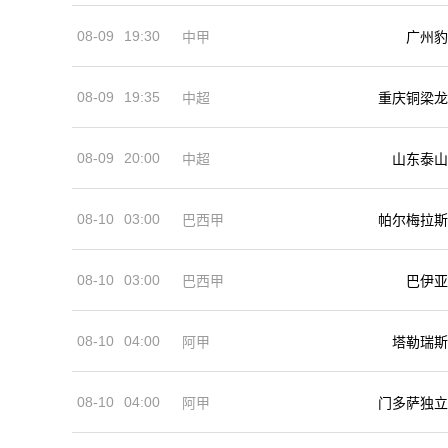
08-09
19:30
中甲
广州豹
08-09
19:35
中超
重庆铜梁龙
08-09
20:00
中超
山东泰山
08-10
03:00
巴西甲
帕尔梅拉斯
08-10
03:00
巴西甲
巴伊亚
08-10
04:00
阿甲
塔勒瑞斯
08-10
04:00
阿甲
门多萨独立