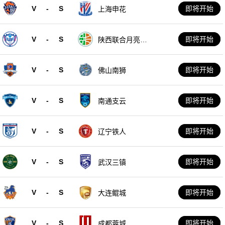
V
-
S
即将开始
上海申花
V
-
S
即将开始
陕西联合月亮泊
队
V
-
S
即将开始
佛山南狮
V
-
S
即将开始
南通支云
V
-
S
即将开始
辽宁铁人
V
-
S
即将开始
武汉三镇
V
-
S
即将开始
大连鲲城
V
-
S
即将开始
成都蓉城