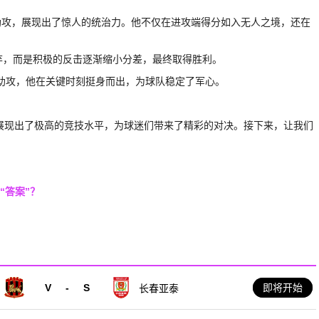
5次助攻，展现出了惊人的统治力。他不仅在进攻端得分如入无人之境，还在
放弃，而是积极的反击逐渐缩小分差，最终取得胜利。
7次助攻，他在关键时刻挺身而出，为球队稳定了军心。
展现出了极高的竞技水平，为球迷们带来了精彩的对决。接下来，让我们
。
“答案”？
V
-
S
即将开始
长春亚泰