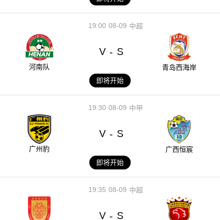
19:00
08-09
中超
V
S
-
河南队
青岛西海岸
即将开始
19:30
08-09
中甲
V
S
-
广州豹
广西恒宸
即将开始
19:35
08-09
中超
V
S
-