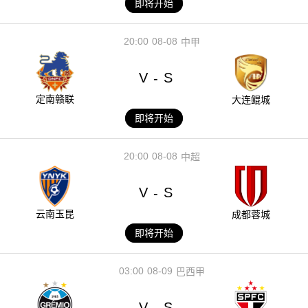
即将开始
20:00
08-08
中甲
V
S
-
定南赣联
大连鲲城
即将开始
20:00
08-08
中超
V
S
-
云南玉昆
成都蓉城
即将开始
03:00
08-09
巴西甲
V
S
-