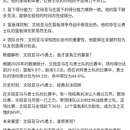
对。他的身高和体重，让勇士队的内线防守显得力不从心。
2. 篮下得分能力：文班亚马在篮下的得分能力堪称一绝。他的篮下脚
步灵活，能够在极短的时间内完成得分。
3. 篮板球控制：文班亚马在篮板球争夺战中表现出色，他的存在让勇
士队的篮板球优势荡然无存。
4. 团队合作：文班亚马深知团队协作的重要性，他能够在关键时刻为
队友创造得分机会。
数据解析：文班亚马VS勇士，谁才是真正的赢家？
根据2026年的数据统计，文班亚马在与勇士队的比赛中，场均得分达
到20.5分，篮板9.8个，助攻3.2次。而在对阵勇士队的比赛中，勇士
队的场均得分仅为94.3分，命中率仅为44.6%。
历史时刻：文班亚马VS勇士，经典对决回顾
在文班亚马与勇士队的比赛中，有一场经典对决让人难以忘怀。那场
比赛，文班亚马凭借一己之力，带领球队以108比96战胜勇士队。这
场比赛，文班亚马全场砍下30分、12个篮板和5次助攻，成为当之无
愧的MVP。
未来展望：文班亚马VS勇士，谁将笑到？