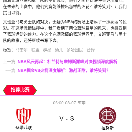
随着文班亚马和勇士队的不断成长，他们之间的对决将会更加激烈。
在未来的比赛中，他们究竟能够擦出怎样的火花？谁将笑到？让我们
拭目以待。
文班亚马与勇士队的对决，无疑为NBA的赛场上增添了一抹亮丽的色
彩。在这场激情碰撞中，我们看到了两位篮球巨星的风采，也感受到
了篮球运动的魅力。在这个充满激情的篮球世界里，文班亚马与勇士
队的故事，还将继续书写下去。
标签
：
马奎尔
联盟
群星
幼儿
多哈国民
音译
上一篇:
NBA风云再起：杜兰特与詹姆斯巅峰对决视频深度解析
下一篇:
NBA掘金VS火箭深度解析：激战正酣，谁将笑到？
推荐比赛
06:00
08-07
阿甲
V
S
-
圣塔菲联
拉努斯