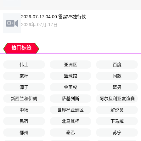
2026-07-17 04:00 雷霆VS独行侠
2026年-07月-17日
热门标签
伟士
亚洲区
百度
柬杯
篮球馆
同款
源于
金英权
篮男
新西兰和伊朗
萨基列斯
阿尔及利亚友谊赛
中场
世界杯亚洲区
解说员
民宿
北马其杯
下马威
鄂州
泰乙
苏宁