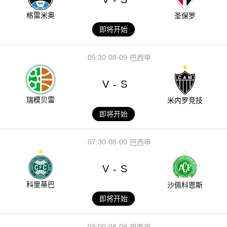
格雷米奥
圣保罗
即将开始
05:30
08-09
巴西甲
V
S
-
瑞模贝雷
米内罗竞技
即将开始
07:30
08-09
巴西甲
V
S
-
科里蒂巴
沙佩科恩斯
即将开始
08:00
08-09
巴西甲