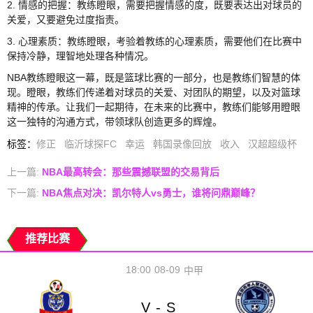
2. 情感的把握：教练瞪眼，需要把握情感的度，既要表达出对球员的
关爱，又要避免过度指责。
3. 心理素质：教练瞪眼，考验着教练的心理素质，需要他们在比赛中
保持冷静，理智地处理各种情况。
NBA教练瞪眼这一幕，既是篮球比赛的一部分，也是教练们智慧的体
现。瞪眼，教练们传递着对球员的关爱、对团队的期望，以及对篮球
精神的传承。让我们一起期待，在未来的比赛中，教练们能够用瞪眼
这一独特的沟通方式，带领球队创造更多的辉煌。
标签
：
修正
临沂球探FC
幸运
韩国录像回放
收入
汉超超级杯
上一篇:
NBA最高转会：那些震撼联盟的交易背后
下一篇:
NBA焦点对决：凯尔特人vs勇士，谁将问鼎巅峰？
推荐比赛
18:00
08-09
中甲
V
S
-