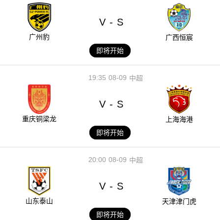
V
S
-
广州豹
广西恒宸
即将开始
19:35
08-09
中超
V
S
-
重庆铜梁龙
上海海港
即将开始
20:00
08-09
中超
V
S
-
山东泰山
天津津门虎
即将开始