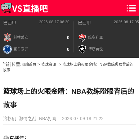
2026-08-17 06:30
2026-08-17 05
巴西甲
巴西甲
0
科林蒂安
维多利亚
0
克鲁塞罗
博塔弗戈
当前位置:
>
>
网站首页
篮球资讯
篮球场上的火眼金睛：NBA教练瞪眼背后的
故事
篮球场上的火眼金睛：NBA教练瞪眼背后的
故事
洛杉矶
激情之战
NBA打鸡
2026-07-09 18:21:22
直播信号