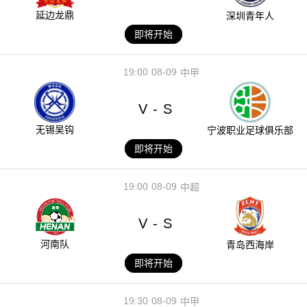
延边龙鼎
深圳青年人
即将开始
19:00
08-09
中甲
V
S
-
无锡吴钩
宁波职业足球俱乐部
即将开始
19:00
08-09
中超
V
S
-
河南队
青岛西海岸
即将开始
19:30
08-09
中甲