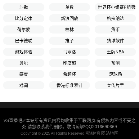
斗锹
单数
世界杯小组赛F组第3
比分定律
新浪回放
格拉纳达
荷尔蒙
柏林
货币
巴卡德联
推子
猜球软件
游戏体验
马塞洛
王牌NBA
贝尔
印度超
预测
感度
希超杯
足球场
戏词
香港标准表针
宣传片里
VS直播吧✅本站所有资讯内容均收集于互联网,如有侵权内容或不妥之
处,请您联系我们删除。敬请谅解!QQ2016690669
网站地图
Copyright © 2025 All Rights Reserved 富饶体育