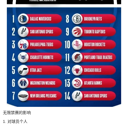
无限禁赛的影响
1. 对球员个人