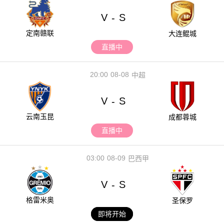
V
S
-
定南赣联
大连鲲城
直播中
20:00
08-08
中超
V
S
-
云南玉昆
成都蓉城
直播中
03:00
08-09
巴西甲
V
S
-
格雷米奥
圣保罗
即将开始