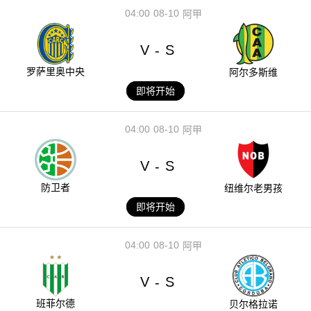
04:00
08-10
阿甲
V
S
-
罗萨里奥中央
阿尔多斯维
即将开始
04:00
08-10
阿甲
V
S
-
防卫者
纽维尔老男孩
即将开始
04:00
08-10
阿甲
V
S
-
班菲尔德
贝尔格拉诺