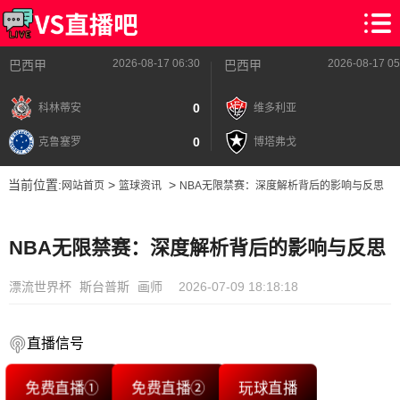
2026-08-17 06:30
2026-08-17 05
巴西甲
巴西甲
0
科林蒂安
维多利亚
0
克鲁塞罗
博塔弗戈
当前位置:
>
>
网站首页
篮球资讯
NBA无限禁赛：深度解析背后的影响与反思
NBA无限禁赛：深度解析背后的影响与反思
漂流世界杯
斯台普斯
画师
2026-07-09 18:18:18
直播信号
免费直播①
免费直播②
玩球直播