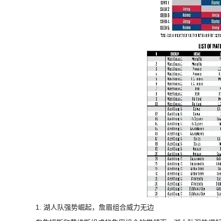
1. 湖人队强势崛起，詹眉组合威力无边