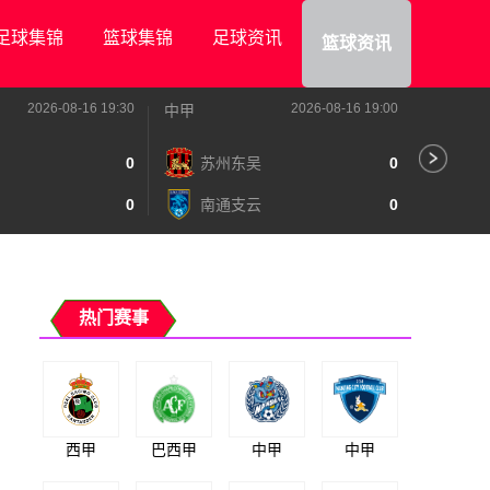
足球集锦
篮球集锦
足球资讯
篮球资讯
2026-08-16 19:30
2026-08-16 19:00
中甲
中甲
0
苏州东吴
0
深
0
南通支云
0
宁
热门赛事
西甲
巴西甲
中甲
中甲