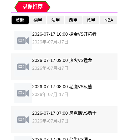
录像推荐
英超
德甲
法甲
西甲
意甲
NBA
2026-07-17 10:00 掘金VS开拓者
2026年-07月-17日
2026-07-17 09:00 热火VS猛龙
2026年-07月-17日
2026-07-17 08:00 老鹰VS灰熊
2026年-07月-17日
2026-07-17 07:00 尼克斯VS勇士
2026年-07月-17日
2026-07-17 06:00 公牛VS湖人