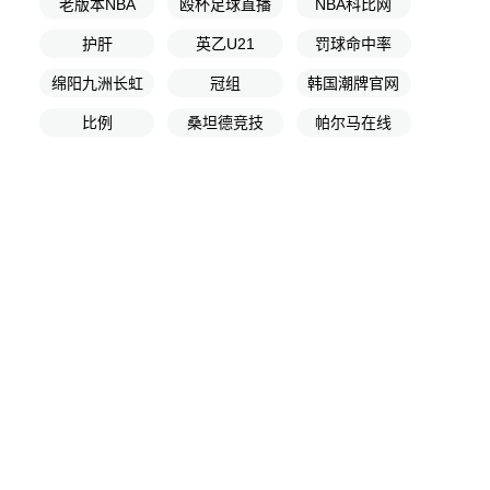
老版本NBA
殴杯足球直播
NBA科比网
护肝
英乙U21
罚球命中率
绵阳九洲长虹
冠组
韩国潮牌官网
比例
桑坦德竞技
帕尔马在线