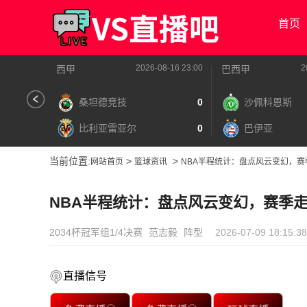
首页
2026-08-16 23:00
2
西甲
巴西甲
桑坦德竞技
0
沙佩科恩斯
比利亚雷亚尔
0
巴伊亚
当前位置:
>
>
网站首页
篮球资讯
NBA半程统计：盘点风云变幻，赛
NBA半程统计：盘点风云变幻，赛季
2034杯冠军组1/4决赛
范志毅
阵型
2026-07-09 18:15:38
直播信号