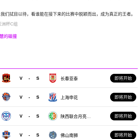
让我们拭目以待，看谁能在接下来的比赛中脱颖而出，成为真正的王者。
亚洲杯C组
慧的碰撞
V
-
S
即将开始
长春亚泰
V
-
S
即将开始
上海申花
V
-
S
即将开始
陕西联合月亮泊
队
V
-
S
即将开始
佛山南狮