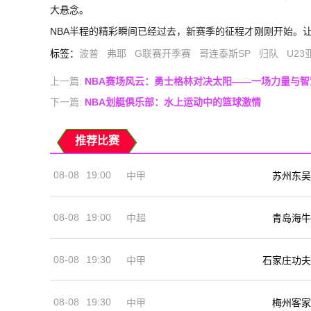
大悬念。
NBA半程的精彩瞬间已经过去，新赛季的征程才刚刚开始。
标签
：
波普
弗耶
G联赛开季赛
哥连泰斯SP
归队
U23
上一篇:
NBA赛场风云：勇士格林对决太阳——一场力量与智
下一篇:
NBA划艇俱乐部：水上运动中的篮球激情
推荐比赛
08-08
19:00
中甲
苏州东吴
08-08
19:00
中超
青岛海牛
08-08
19:30
中甲
石家庄功夫
08-08
19:30
中甲
梅州客家