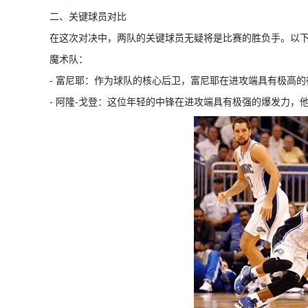
二、关键球员对比
在这次对决中，两队的关键球员无疑将是比赛的胜负手。以
魔术队：
- 富尼耶：作为球队的核心后卫，富尼耶在进攻端具有极高
- 阿隆-戈登：这位年轻的中锋在进攻端具有极强的爆发力，