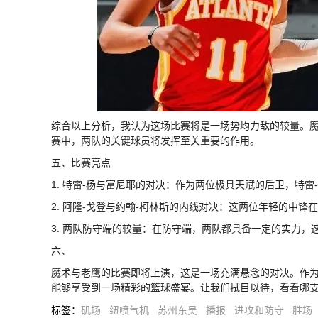
综合以上分析，我认为这场比赛将是一场势均力敌的较量。
赛中，两队的关键球员将发挥至关重要的作用。
五、比赛亮点
1. 特雷-杨与富尼耶的对决：作为两位极具天赋的后卫，特
2. 阿隆-戈登与约翰-柯林斯的内线对决：这两位年轻的中
3. 两队防守端的较量：在防守端，两队都具备一定的实力，
六、
魔术与老鹰的比赛即将上演，这是一场充满悬念的对决。作
能够享受到一场精彩的篮球盛宴。让我们拭目以待，看看哪
标签
：
矶场
纽喷气机
苏州东吴
播报
进攻和防守
胜场