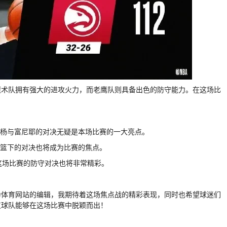
魔术队拥有强大的进攻火力，而老鹰队则具备出色的防守能力。在这场比
雷-杨与富尼耶的对决无疑是本场比赛的一大亮点。
锋在篮下的对决也将成为比赛的焦点。
这场比赛的防守对决也将非常精彩。
为体育网站的编辑，我期待着这场焦点战的精彩表现，同时也希望球迷们
支球队能够在这场比赛中脱颖而出！