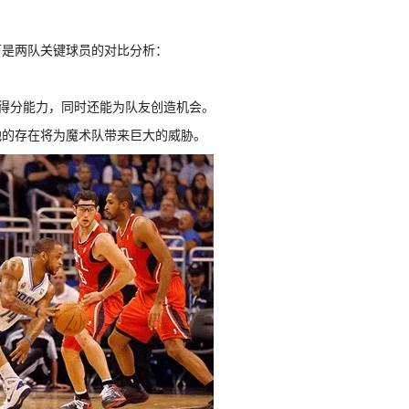
下是两队关键球员的对比分析：
的得分能力，同时还能为队友创造机会。
他的存在将为魔术队带来巨大的威胁。