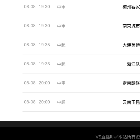
08-08
19:30
中甲
梅州客家
08-08
19:30
中甲
南京城市
08-08
19:35
中超
大连英博
08-08
19:35
中超
浙江队
08-08
20:00
中甲
定南赣联
08-08
20:00
中超
云南玉昆
VS直播吧✅本站所有资