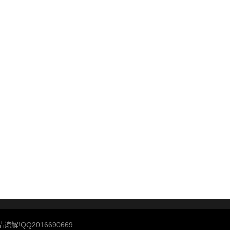
QQ2016690669