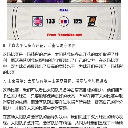
6. 比赛太阳队多点开花，活塞队防守顽强
这场比赛是一场精彩的对决。太阳队凭借多点开花的优势取得了胜
利，而活塞队则凭借顽强的防守展现出了自己的实力。在这场比赛
中，双方球员都展现出了极高的竞技水平，为球迷们呈现了一场精彩
的比赛。
7. 未来展望：太阳队有望冲击更高目标，活塞队需加强进攻
这场比赛，我们可以看出太阳队具备冲击更高目标的能力。他们拥有
多位实力球员，只要能够保持良好的状态，有望在接下来的比赛中取
得更好的成绩。而活塞队则需要在进攻端有所突破，提高自己的得分
能力，才能在未来的比赛中走得更远。
在这场太阳队与活塞队的巅峰对决中，我们见证了双方球员的精彩表
现。太阳队多点开花，活塞队防守顽强，共同为球迷们呈现了一场精