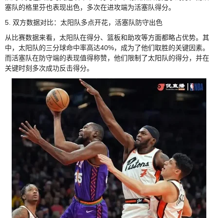
塞队的格里芬也表现出色，多次在进攻端为活塞队得分。
5. 双方数据对比：太阳队多点开花，活塞队防守出色
从比赛数据来看，太阳队在得分、篮板和助攻等方面都略占优势。其
中，太阳队的三分球命中率高达40%，成为了他们取胜的关键因素。
而活塞队在防守端的表现值得称赞，他们限制了太阳队的得分，并在
关键时刻多次成功反击得分。