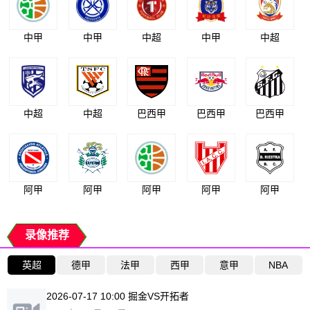
中甲
中甲
中超
中甲
中超
中超
中超
巴西甲
巴西甲
巴西甲
阿甲
阿甲
阿甲
阿甲
阿甲
录像推荐
英超
德甲
法甲
西甲
意甲
NBA
2026-07-17 10:00 掘金VS开拓者