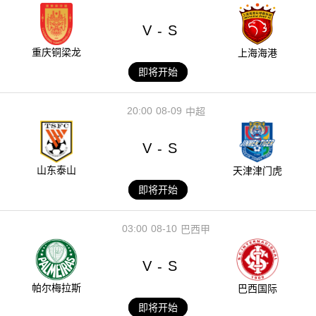
V
S
-
重庆铜梁龙
上海海港
即将开始
20:00
08-09
中超
V
S
-
山东泰山
天津津门虎
即将开始
03:00
08-10
巴西甲
V
S
-
帕尔梅拉斯
巴西国际
即将开始