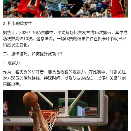
2. 抓卡的重要性
据统计，2026年NBA赛季中，平均每场比赛发生约15次抓卡，其中成
功次数高达10次。这意味着，一场比赛的结果往往在抓卡环节就已经
悄然发生变化。
二、抓卡技巧：如何提升成功率？
1. 观察力
作为一名优秀的防守者，要具备敏锐的观察力。在比赛中，时刻关注
对方球员的传球路线、持球时间，以及队友的站位，以便在关键时刻
果断出手。