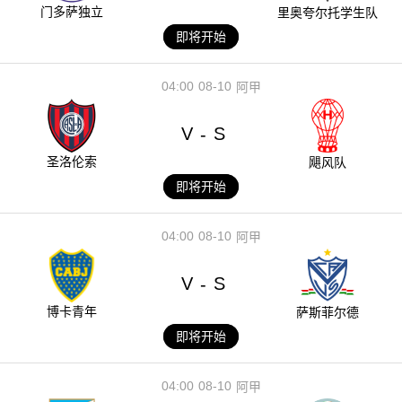
门多萨独立
里奥夸尔托学生队
即将开始
04:00
08-10
阿甲
V
S
-
圣洛伦索
飓风队
即将开始
04:00
08-10
阿甲
V
S
-
博卡青年
萨斯菲尔德
即将开始
04:00
08-10
阿甲