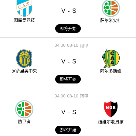
V
S
-
图库曼竞技
萨尔米安杜
即将开始
04:00
08-10
阿甲
V
S
-
罗萨里奥中央
阿尔多斯维
即将开始
04:00
08-10
阿甲
V
S
-
防卫者
纽维尔老男孩
即将开始