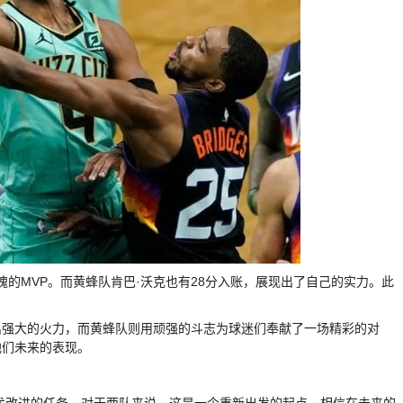
愧的MVP。而黄蜂队肯巴·沃克也有28分入账，展现出了自己的实力。此
出强大的火力，而黄蜂队则用顽强的斗志为球迷们奉献了一场精彩的对
他们未来的表现。
战术改进的任务。对于两队来说，这是一个重新出发的起点。相信在未来的