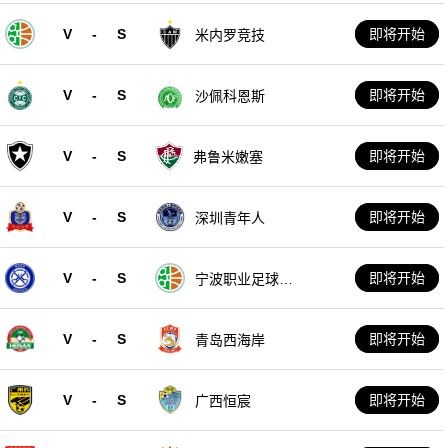
V
-
S
即将开始
米内罗竞技
V
-
S
即将开始
沙佩科恩斯
V
-
S
即将开始
弗鲁米嫩塞
V
-
S
即将开始
深圳青年人
V
-
S
即将开始
宁波职业足球俱
乐部
V
-
S
即将开始
青岛西海岸
V
-
S
即将开始
广西恒宸