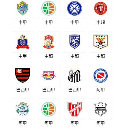
中甲
中甲
中甲
中超
中甲
中超
中超
中超
巴西甲
巴西甲
巴西甲
阿甲
阿甲
阿甲
阿甲
阿甲