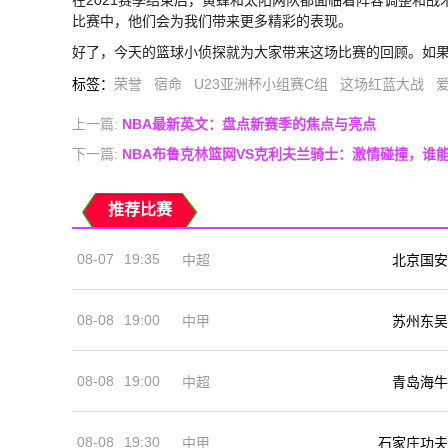
比赛中，他们会为我们带来更多精彩的表现。
好了，今天的篮球小侦探就为大家带来这场比赛的回顾。如
标签
：
荣誉
宿命
U23亚洲杯小组赛C组
这场红蓝大战
上一篇:
NBA最新英文：盘点新赛季的焦点与亮点
下一篇:
NBA布鲁克林篮网VS克利夫兰骑士：激情碰撞，谁
推荐比赛
08-07
19:35
中超
北京国安
08-08
19:00
中甲
苏州东吴
08-08
19:00
中超
青岛海牛
08-08
19:30
中甲
石家庄功夫