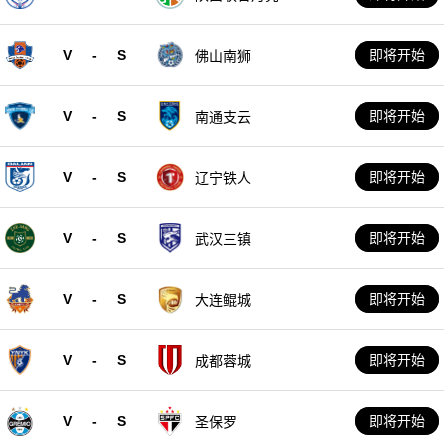
队
V
-
S
即将开始
佛山南狮
V
-
S
即将开始
南通支云
V
-
S
即将开始
辽宁铁人
V
-
S
即将开始
武汉三镇
V
-
S
即将开始
大连鲲城
V
-
S
即将开始
成都蓉城
V
-
S
即将开始
圣保罗