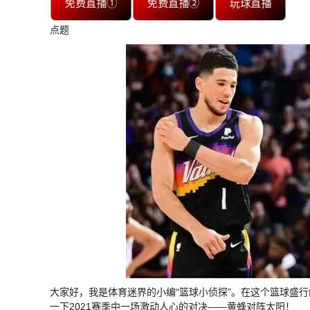
免费直播①
免费直播②
玩球直播
点题
大家好，我是体育迷界的小编“篮球小侦探”。在这个篮球盛
一下2021赛季中一场激动人心的对决——黄蜂对阵太阳！