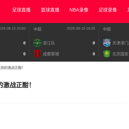
足球直播
篮球直播
NBA录像
足球录像
026-08-15 20:00
2026-08-15 19:35
中超
中超
0
浙江队
0
天津津门
0
成都蓉城
0
北京国安
对太阳的激战正酣！
阳的激战正酣！