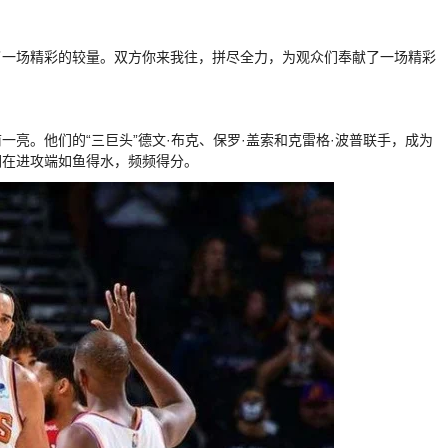
了一场精彩的较量。双方你来我往，拼尽全力，为观众们奉献了一场精彩
亮。他们的“三巨头”德文·布克、保罗·盖索和克雷格·波普联手，成为
们在进攻端如鱼得水，频频得分。