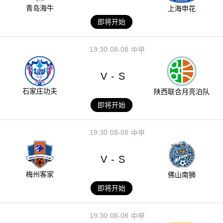
青岛海牛
上海申花
即将开始
19:30
08-08
中甲
V
S
-
石家庄功夫
陕西联合月亮泊队
即将开始
19:30
08-08
中甲
V
S
-
梅州客家
佛山南狮
即将开始
19:30
08-08
中甲