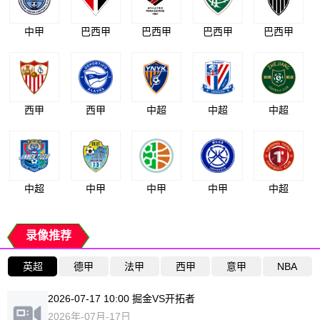
中甲
巴西甲
巴西甲
巴西甲
巴西甲
西甲
西甲
中超
中超
中超
中超
中甲
中甲
中甲
中超
录像推荐
英超
德甲
法甲
西甲
意甲
NBA
2026-07-17 10:00 掘金VS开拓者
2026年-07月-17日