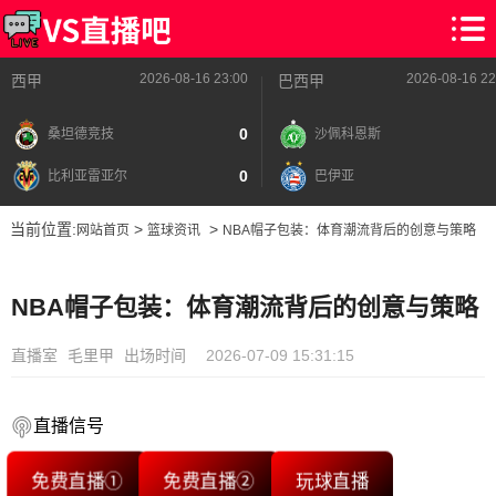
2026-08-16 23:00
2026-08-16 22
西甲
巴西甲
0
桑坦德竞技
沙佩科恩斯
0
比利亚雷亚尔
巴伊亚
当前位置:
>
>
网站首页
篮球资讯
NBA帽子包装：体育潮流背后的创意与策略
NBA帽子包装：体育潮流背后的创意与策略
直播室
毛里甲
出场时间
2026-07-09 15:31:15
直播信号
免费直播①
免费直播②
玩球直播