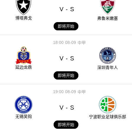
V
S
-
博塔弗戈
弗鲁米嫩塞
即将开始
18:00
08-09
中甲
V
S
-
延边龙鼎
深圳青年人
即将开始
19:00
08-09
中甲
V
S
-
无锡吴钩
宁波职业足球俱乐部
即将开始