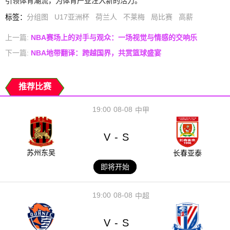
引领体育潮流，为体育产业注入新的活力。
标签
：
分组图
U17亚洲杯
荷兰人
不莱梅
局比赛
高薪
上一篇:
NBA赛场上的对手与观众：一场视觉与情感的交响乐
下一篇:
NBA地带翻译：跨越国界，共赏篮球盛宴
推荐比赛
19:00
08-08
中甲
V
S
-
苏州东吴
长春亚泰
即将开始
19:00
08-08
中超
V
S
-