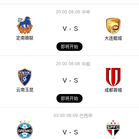
20:00
08-08
中甲
V
S
-
定南赣联
大连鲲城
即将开始
20:00
08-08
中超
V
S
-
云南玉昆
成都蓉城
即将开始
03:00
08-09
巴西甲
V
S
-