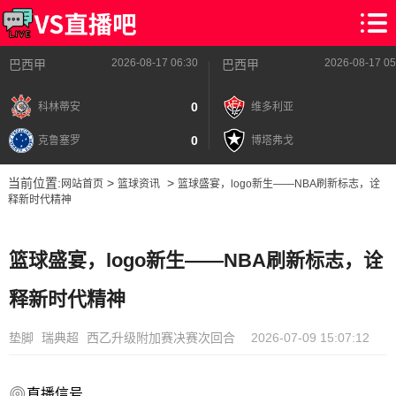
2026-08-17 06:30
2026-08-17 05
巴西甲
巴西甲
0
科林蒂安
维多利亚
0
克鲁塞罗
博塔弗戈
当前位置:
>
>
网站首页
篮球资讯
篮球盛宴，logo新生——NBA刷新标志，诠
释新时代精神
篮球盛宴，logo新生——NBA刷新标志，诠
释新时代精神
垫脚
瑞典超
西乙升级附加赛决赛次回合
2026-07-09 15:07:12
直播信号