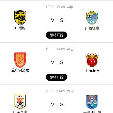
19:30
08-09
中甲
V
S
-
广州豹
广西恒宸
即将开始
19:35
08-09
中超
V
S
-
重庆铜梁龙
上海海港
即将开始
20:00
08-09
中超
V
S
-
山东泰山
天津津门虎