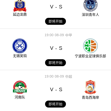
V
S
-
延边龙鼎
深圳青年人
即将开始
19:00
08-09
中甲
V
S
-
无锡吴钩
宁波职业足球俱乐部
即将开始
19:00
08-09
中超
V
S
-
河南队
青岛西海岸
即将开始