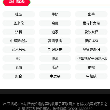
热门标签
挂坠
牛奶
出手
圣米伦
余震
世界杯女足
济科
道家
爱沙女杯
中超降级队
高清录播
伊朗U23
武术形式
封眼防守
贝德睿SKH
H组
博源
伊犁悦足乎玛热木U1
表情
乐动
绝招
组合
幸运星
中超队
VS直播吧✅本站所有资讯内容均收集于互联网,如有侵权内容或不妥之
处,请您联系我们删除。敬请谅解!QQ2016690669