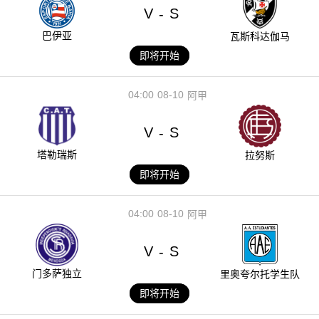
V
S
-
巴伊亚
瓦斯科达伽马
即将开始
04:00
08-10
阿甲
V
S
-
塔勒瑞斯
拉努斯
即将开始
04:00
08-10
阿甲
V
S
-
门多萨独立
里奥夸尔托学生队
即将开始