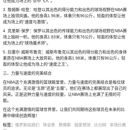
让他成为场上的“空中飞人”。
3. 詹姆斯·哈登：哈登以其出色的得分能力和出色的球场视野在NBA赛
场上独领风骚。他的身高1.96米，体重只有96公斤，轻盈的体型让他
成为场上的“速度与激情”。
4. 克里斯·保罗：保罗以其出色的传球能力和出色的球场视野在NBA赛
场上独树一帜。他的身高1.83米，体重只有76公斤，轻盈的体型让他
成为场上的“球场魔术师”。
5. 拉塞尔·威斯布鲁克：威斯布鲁克以其出色的得分能力和出色的身体
素质在NBA赛场上大放异彩。他的身高1.98米，体重只有96公斤，轻
盈的体型让他成为场上的“速度之王”。
三、力量与速度的完美结合
在NBA这个充满激情的篮球殿堂里，力量与速度的完美结合是每位球
员的追求。无论是“五胖”还是“五瘦”，他们在赛场上都展现出了自己的
风采。正是这种力量与速度的较量，让NBA赛场上充满了无限的可
能。
在这个充满激情的篮球世界里，让我们共同期待这些球员在未来的比
赛中继续创造辉煌！
标签
：
俄罗斯姑娘们
转会季
费佛斯
独家预测
比分网
本场比赛