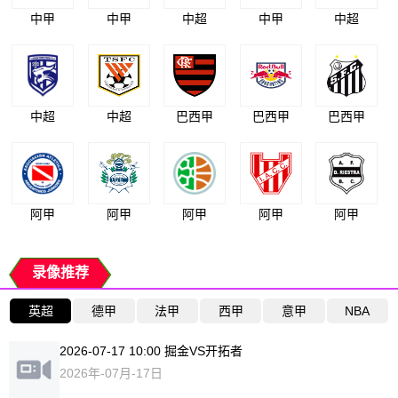
中甲
中甲
中超
中甲
中超
中超
中超
巴西甲
巴西甲
巴西甲
阿甲
阿甲
阿甲
阿甲
阿甲
录像推荐
英超
德甲
法甲
西甲
意甲
NBA
2026-07-17 10:00 掘金VS开拓者
2026年-07月-17日