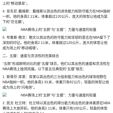
上的“移动堡垒”。
4. 安东尼·戴维斯：戴维斯以其出色的进攻能力和防守能力在NBA独树
一帜。他的身高2.11米，体重超过120公斤，庞大的体型让他成为篮
下的“巨无霸”。
5. 布鲁斯·鲍文：鲍文以其出色的防守能力和坚韧的意志在NBA留下了
深刻的印记。他的身高2.11米，体重超过120公斤，庞大的体型让他
成为场上的“移动城墙”。
二、五瘦：速度与灵活性的完美结合
“五胖”形成鲜明对比的是“五瘦”球员，他们以其出色的速度和灵活性在
NBA赛场上独领风骚。以下是五位典型的“五瘦”球员：
1. 斯蒂芬·库里：库里以其出色的三分投射能力和出色的球场视野在
NBA独树一帜。他的身高1.91米，体重只有82公斤，轻盈的体型让他
成为场上的“闪电侠”。
2. 凯文·杜兰特：杜兰特以其出色的得分能力和出色的身体素质在NBA
赛场上大放异彩。他的身高2.11米，体重只有100公斤，轻盈的体型