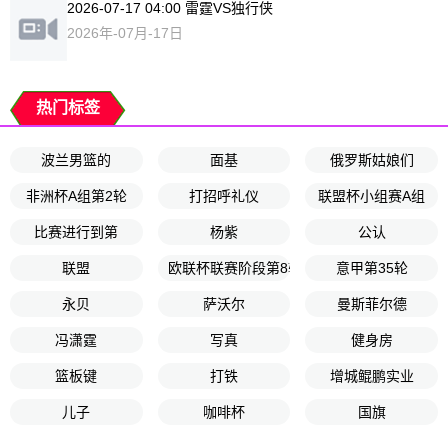
2026-07-17 04:00 雷霆VS独行侠
2026年-07月-17日
热门标签
波兰男篮的
面基
俄罗斯姑娘们
非洲杯A组第2轮
打招呼礼仪
联盟杯小组赛A组
比赛进行到第
杨紫
公认
联盟
欧联杯联赛阶段第8轮
意甲第35轮
永贝
萨沃尔
曼斯菲尔德
冯潇霆
写真
健身房
篮板键
打铁
增城鲲鹏实业
儿子
咖啡杯
国旗