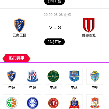
即将开始
20:00
08-08
中超
V
S
-
云南玉昆
成都蓉城
即将开始
热门赛事
中超
中超
中超
中超
中甲