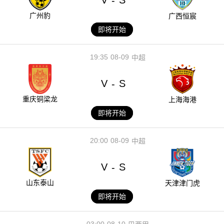
V
S
-
广州豹
广西恒宸
即将开始
19:35
08-09
中超
V
S
-
重庆铜梁龙
上海海港
即将开始
20:00
08-09
中超
V
S
-
山东泰山
天津津门虎
即将开始
03:00
08-10