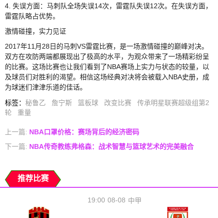
4. 失误方面：马刺队全场失误14次，雷霆队失误12次。在失误方面，
雷霆队略占优势。
激情碰撞，实力见证
2017年11月28日的马刺VS雷霆比赛，是一场激情碰撞的巅峰对决。
双方在攻防两端都展现出了极高的水平，为观众带来了一场精彩纷呈
的比赛。这场比赛也让我们看到了NBA赛场上实力与状态的较量，以
及球员们对胜利的渴望。相信这场经典对决将会被载入NBA史册，成
为球迷们津津乐道的佳话。
标签
：
秘鲁乙
詹宁斯
篮板球
改变比赛
传承明星联赛超级组第2
轮
重量
上一篇:
NBA口罩价格：赛场背后的经济密码
下一篇:
NBA传奇教练弗格森：战术智慧与篮球艺术的完美融合
推荐比赛
19:00
08-08
中甲