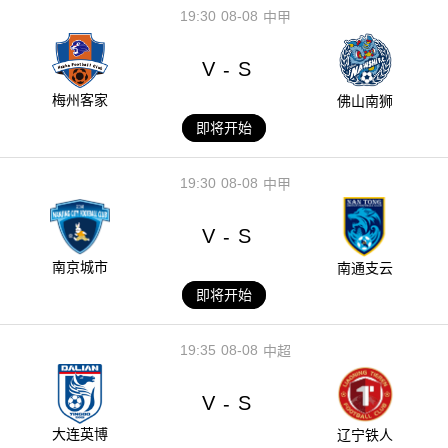
19:30
08-08
中甲
V
S
-
梅州客家
佛山南狮
即将开始
19:30
08-08
中甲
V
S
-
南京城市
南通支云
即将开始
19:35
08-08
中超
V
S
-
大连英博
辽宁铁人