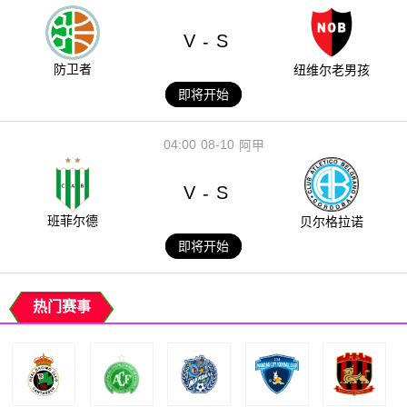
V
S
-
防卫者
纽维尔老男孩
即将开始
04:00
08-10
阿甲
V
S
-
班菲尔德
贝尔格拉诺
即将开始
热门赛事