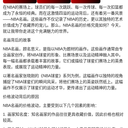
在NBA的赛场上，球员们的每一次跳跃、每一次传球、每一次扣篮都
成为了永恒的经典。而在这激情四溢的运动背后，还有着另一番风景
——NBA名画。这些画作不仅记录了NBA的历史，更以其独特的艺术
价值成为了收藏界的宠儿。那么，NBA名画的价格究竟如何？今天，
就让我带你走进这个充满魅力的世界。
名画背后的故事
NBA名画，顾名思义，是指以NBA为题材的画作。这些画作通常由专
业画家创作，将NBA球星的形象、比赛场景以及运动精神融入其中。
每一幅名画都承载着丰富的故事，它们或描绘了球星们赛场上的英勇
表现，或展现了运动精神的力量。
以著名画家张晓刚的《NBA球星》系列为例，这幅画作以独特的视角
捕捉了NBA球星们的瞬间风采，将他们赛场上的英姿跃然纸上。这幅
画作不仅展示了球星们的运动才华，更传递出了运动精神的力量。
价格波动背后的原因
NBA名画的价格波动，主要受到以下几个因素的影响：
1. 画家知名度：知名画家的作品往往更具收藏价值，因此价格也相对
较高。