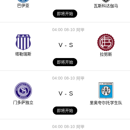
巴伊亚
瓦斯科达伽马
即将开始
04:00
08-10
阿甲
V
S
-
塔勒瑞斯
拉努斯
即将开始
04:00
08-10
阿甲
V
S
-
门多萨独立
里奥夸尔托学生队
即将开始
04:00
08-10
阿甲