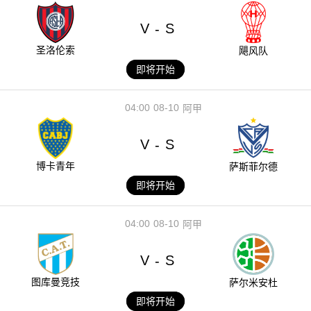
V
S
-
圣洛伦索
飓风队
即将开始
04:00
08-10
阿甲
V
S
-
博卡青年
萨斯菲尔德
即将开始
04:00
08-10
阿甲
V
S
-
图库曼竞技
萨尔米安杜
即将开始