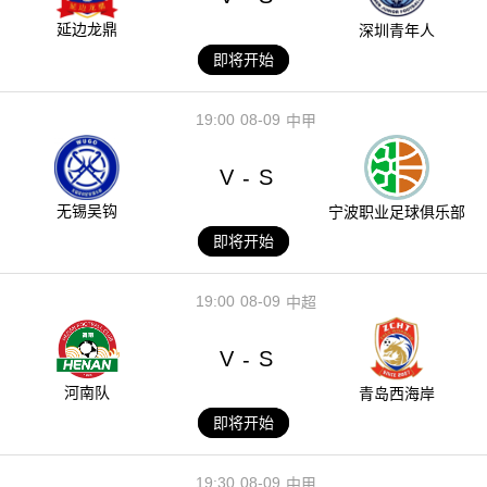
延边龙鼎
深圳青年人
即将开始
19:00
08-09
中甲
V
S
-
无锡吴钩
宁波职业足球俱乐部
即将开始
19:00
08-09
中超
V
S
-
河南队
青岛西海岸
即将开始
19:30
08-09
中甲