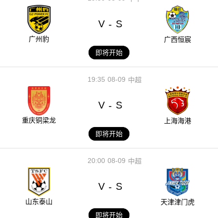
V
S
-
广州豹
广西恒宸
即将开始
19:35
08-09
中超
V
S
-
重庆铜梁龙
上海海港
即将开始
20:00
08-09
中超
V
S
-
山东泰山
天津津门虎
即将开始