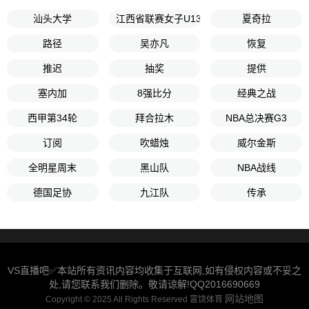
汕头大学
江西省联赛女子U13第2轮
夏奇拉
路径
吴亦凡
恢复
推迟
抽奖
提供
塞内加
8强比分
经典之战
西甲第34轮
拜合拉木
NBA总决赛G3
订阅
吹蜡烛
威尔金斯
全明星周末
黑山队
NBA战线
德国足协
九江队
传承
VS直播吧✅本站所有资讯内容均收集于互联网,如有侵权内容或不妥之
处,请您联系我们删除。敬请谅解!QQ2016690669
网站地图
Copyright © 2025 All Rights Reserved 富饶体育