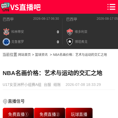
2026-08-17 06:30
2026-08-17 05
巴西甲
巴西甲
0
科林蒂安
维多利亚
0
克鲁塞罗
博塔弗戈
当前位置:
>
>
网站首页
篮球资讯
NBA名画价格：艺术与运动的交汇之地
NBA名画价格：艺术与运动的交汇之地
U17女亚洲杯小组赛A组
台服
结账
2026-07-08 18:33:29
直播信号
免费直播①
免费直播②
玩球直播