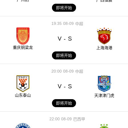
即将开始
19:35
08-09
中超
V
S
-
重庆铜梁龙
上海海港
即将开始
20:00
08-09
中超
V
S
-
山东泰山
天津津门虎
即将开始
22:00
08-09
巴西甲