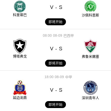
V
S
-
科里蒂巴
沙佩科恩斯
即将开始
08:00
08-09
巴西甲
V
S
-
博塔弗戈
弗鲁米嫩塞
即将开始
18:00
08-09
中甲
V
S
-
延边龙鼎
深圳青年人
即将开始