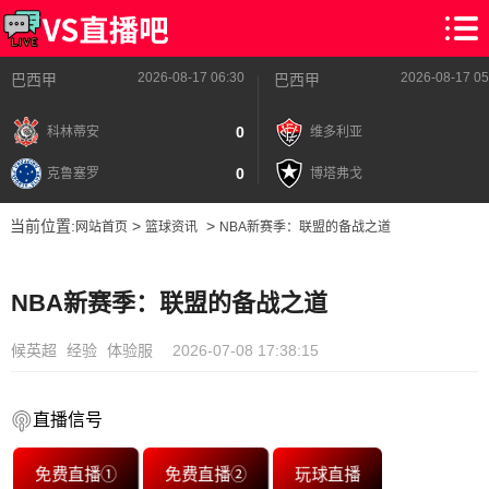
2026-08-17 06:30
2026-08-17 05
巴西甲
巴西甲
0
科林蒂安
维多利亚
0
克鲁塞罗
博塔弗戈
当前位置:
>
>
网站首页
篮球资讯
NBA新赛季：联盟的备战之道
NBA新赛季：联盟的备战之道
候英超
经验
体验服
2026-07-08 17:38:15
直播信号
免费直播①
免费直播②
玩球直播