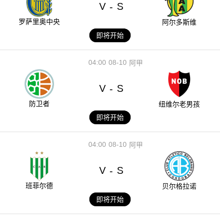
V
S
-
罗萨里奥中央
阿尔多斯维
即将开始
04:00
08-10
阿甲
V
S
-
防卫者
纽维尔老男孩
即将开始
04:00
08-10
阿甲
V
S
-
班菲尔德
贝尔格拉诺
即将开始