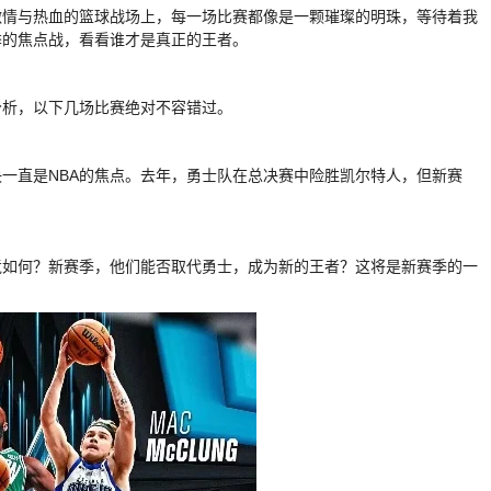
激情与热血的篮球战场上，每一场比赛都像是一颗璀璨的明珠，等待着我
季的焦点战，看看谁才是真正的王者。
分析，以下几场比赛绝对不容错过。
一直是NBA的焦点。去年，勇士队在总决赛中险胜凯尔特人，但新赛
竟如何？新赛季，他们能否取代勇士，成为新的王者？这将是新赛季的一