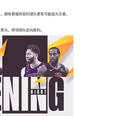
出，拥有更强阵容的球队更有可能成为王者。
大黑马，带领球队走向胜利。