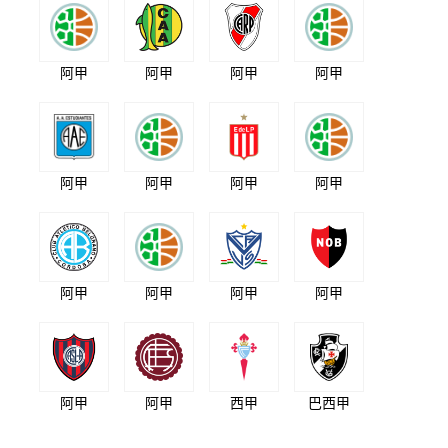
阿甲
阿甲
阿甲
阿甲
阿甲
阿甲
阿甲
阿甲
阿甲
阿甲
阿甲
阿甲
阿甲
阿甲
西甲
巴西甲