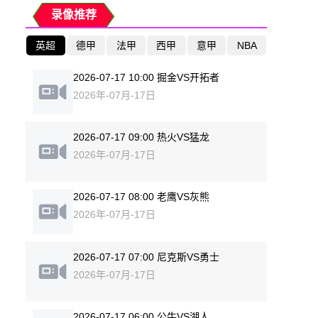
录像推荐
英超
德甲
法甲
西甲
意甲
NBA
2026-07-17 10:00 掘金VS开拓者
2026年-07月-17日
2026-07-17 09:00 热火VS猛龙
2026年-07月-17日
2026-07-17 08:00 老鹰VS灰熊
2026年-07月-17日
2026-07-17 07:00 尼克斯VS勇士
2026年-07月-17日
2026-07-17 06:00 公牛VS湖人