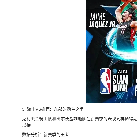
3. 骑士VS雄鹿：东部的霸主之争
克利夫兰骑士队和密尔沃基雄鹿队在新赛季的表现同样值得
以待。
数据分析：新赛季的王者