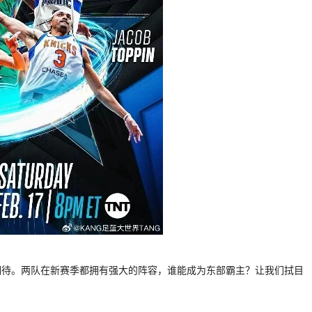
期待。两队在新赛季都拥有强大的阵容，谁能成为东部霸主？让我们拭目