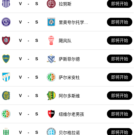
V
-
S
即将开始
拉努斯
V
-
S
即将开始
里奥夸尔托学生
队
V
-
S
即将开始
飓风队
V
-
S
即将开始
萨斯菲尔德
V
-
S
即将开始
萨尔米安杜
V
-
S
即将开始
阿尔多斯维
V
-
S
即将开始
纽维尔老男孩
V
-
S
即将开始
贝尔格拉诺