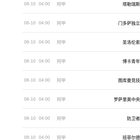
08-10
04:00
阿甲
塔勒瑞斯
08-10
04:00
阿甲
门多萨独立
08-10
04:00
阿甲
圣洛伦索
08-10
04:00
阿甲
博卡青年
08-10
04:00
阿甲
图库曼竞技
08-10
04:00
阿甲
罗萨里奥中央
08-10
04:00
阿甲
防卫者
08-10
04:00
阿甲
班菲尔德