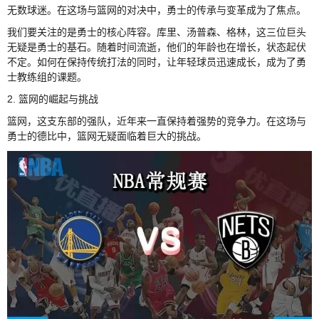
无数球迷。在这场与篮网的对决中，勇士的传承与变革成为了焦点。
我们要关注的是勇士的核心阵容。库里、汤普森、格林，这三位巨头
无疑是勇士的基石。随着时间流逝，他们的年龄也在增长，状态起伏
不定。如何在保持传统打法的同时，让年轻球员迅速成长，成为了勇
士教练组的课题。
2. 篮网的崛起与挑战
篮网，这支东部的强队，近年来一直保持着强势的竞争力。在这场与
勇士的德比中，篮网无疑面临着巨大的挑战。