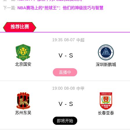
下一篇:
NBA赛场上的“抢球王”：他们的神级技巧与智慧
推荐比赛
19:35
08-07
中超
V
S
-
北京国安
深圳新鹏城
直播中
19:00
08-08
中甲
V
S
-
苏州东吴
长春亚泰
即将开始