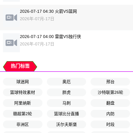
2026-07-17 04:30 火箭VS篮网
2026年-07月-17日
2026-07-17 04:00 雷霆VS独行侠
2026年-07月-17日
热门标签
球迷网
奥厄
邢台
篮球特效素材
胖虎
沙特联第26轮
阿里纳斯
马刺
翻盘
赣超第2轮
篮球比分直播
内防
非洲区
沃尔夫斯堡
时段