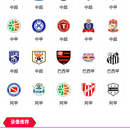
中超
中超
中超
中超
中甲
中甲
中甲
中超
中甲
中超
中超
中超
巴西甲
巴西甲
巴西甲
阿甲
阿甲
阿甲
阿甲
阿甲
录像推荐