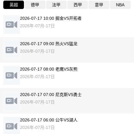
英超
德甲
法甲
西甲
意甲
NBA
2026-07-17 10:00 掘金VS开拓者
2026年-07月-17日
2026-07-17 09:00 热火VS猛龙
2026年-07月-17日
2026-07-17 08:00 老鹰VS灰熊
2026年-07月-17日
2026-07-17 07:00 尼克斯VS勇士
2026年-07月-17日
2026-07-17 06:00 公牛VS湖人
2026年-07月-17日