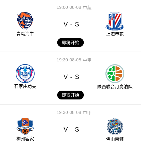
19:00
08-08
中超
V
S
-
青岛海牛
上海申花
即将开始
19:30
08-08
中甲
V
S
-
石家庄功夫
陕西联合月亮泊队
即将开始
19:30
08-08
中甲
V
S
-
梅州客家
佛山南狮