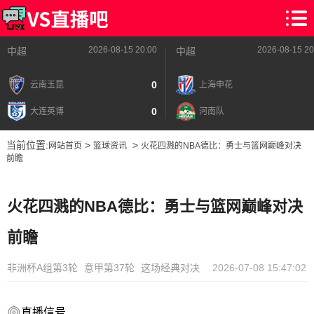
2026-08-15 20:00
2026-08-15 20
中超
中超
0
云南玉昆
上海申花
0
大连英博
河南队
当前位置:
>
>
网站首页
篮球资讯
火花四溅的NBA德比：勇士与篮网巅峰对决
前瞻
火花四溅的NBA德比：勇士与篮网巅峰对决
前瞻
非洲杯A组第3轮
意甲第37轮
这场经典对决
2026-07-08 15:47:02
直播信号