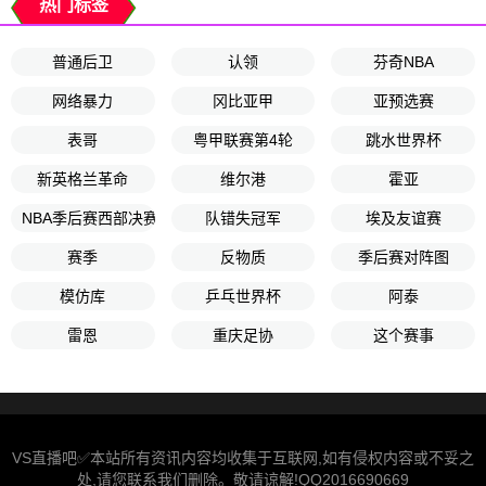
热门标签
普通后卫
认领
芬奇NBA
网络暴力
冈比亚甲
亚预选赛
表哥
粤甲联赛第4轮
跳水世界杯
新英格兰革命
维尔港
霍亚
NBA季后赛西部决赛G2
队错失冠军
埃及友谊赛
赛季
反物质
季后赛对阵图
模仿库
乒乓世界杯
阿泰
雷恩
重庆足协
这个赛事
VS直播吧✅本站所有资讯内容均收集于互联网,如有侵权内容或不妥之
处,请您联系我们删除。敬请谅解!QQ2016690669