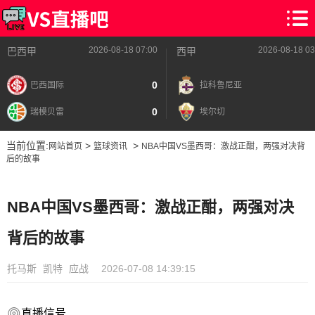
2026-08-18 07:00
2026-08-18 03
巴西甲
西甲
0
巴西国际
拉科鲁尼亚
0
瑞模贝雷
埃尔切
当前位置:
>
>
网站首页
篮球资讯
NBA中国VS墨西哥：激战正酣，两强对决背
后的故事
NBA中国VS墨西哥：激战正酣，两强对决
背后的故事
托马斯
凯特
应战
2026-07-08 14:39:15
直播信号