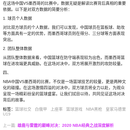
在这场中国VS墨西哥的比赛中，数据无疑是解读比赛背后真相的重要
依据。以下是对双方数据的简要分析：
1. 球员个人数据
对比双方球员的个人数据，我们可以发现，中国球员在篮板球、助攻
等方面具有一定的优势，而墨西哥球员则在得分、三分球等方面表现
突出。
2. 团队整体数据
从团队整体数据来看，中国篮球在防守端表现较为出色，而墨西哥篮
球在进攻端更具威胁。在这场对决中，双方将展开激烈的攻防较量。
四、
NBA中国VS墨西哥的比赛，不仅是一场篮球技艺的较量，更是两种文
化的碰撞。在这场激情四溢的对决中，双方球员将全力以赴，为观众
呈现一场精彩纷呈的篮球盛宴。让我们拭目以待，共同见证这场对决
背后的故事。
标签
：
篮球社交
白俄甲
上座率
篮球游戏
NBA黑枪
皇家马德里
U19
上一篇:
雄鹿与雷霆的巅峰对决：2020 NBA经典之战深度解析