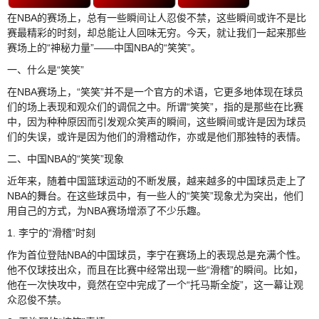
在NBA的赛场上，总有一些瞬间让人忍俊不禁，这些瞬间或许不是比
赛最精彩的时刻，却总能让人回味无穷。今天，就让我们一起来那些
赛场上的“神秘力量”——中国NBA的“笑笑”。
一、什么是“笑笑”
在NBA赛场上，“笑笑”并不是一个官方的术语，它更多地体现在球员
们的场上表现和观众们的调侃之中。所谓“笑笑”，指的是那些在比赛
中，因为种种原因而引发观众笑声的瞬间，这些瞬间或许是因为球员
们的失误，或许是因为他们的滑稽动作，亦或是他们那独特的表情。
二、中国NBA的“笑笑”现象
近年来，随着中国篮球运动的不断发展，越来越多的中国球员走上了
NBA的舞台。在这些球员中，有一些人的“笑笑”现象尤为突出，他们
用自己的方式，为NBA赛场增添了不少乐趣。
1. 李宁的“滑稽”时刻
作为首位登陆NBA的中国球员，李宁在赛场上的表现总是充满个性。
他不仅球技出众，而且在比赛中经常出现一些“滑稽”的瞬间。比如，
他在一次快攻中，竟然在空中完成了一个“托马斯全旋”，这一幕让观
众忍俊不禁。