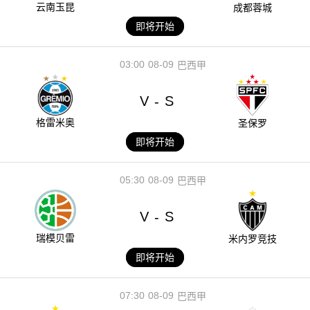
云南玉昆
成都蓉城
即将开始
03:00
08-09
巴西甲
V
S
-
格雷米奥
圣保罗
即将开始
05:30
08-09
巴西甲
V
S
-
瑞模贝雷
米内罗竞技
即将开始
07:30
08-09
巴西甲