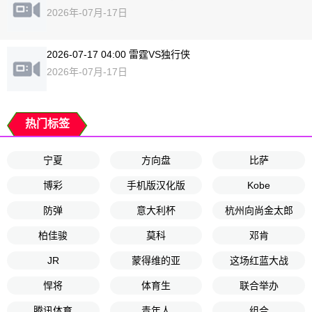
2026年-07月-17日
2026-07-17 04:00 雷霆VS独行侠
2026年-07月-17日
热门标签
宁夏
方向盘
比萨
博彩
手机版汉化版
Kobe
防弹
意大利杯
杭州向尚金太郎
柏佳骏
莫科
邓肯
JR
蒙得维的亚
这场红蓝大战
悍将
体育生
联合举办
腾讯体育
青年人
组合