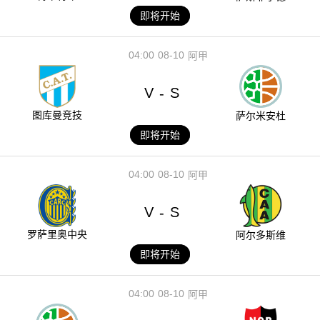
即将开始
04:00
08-10
阿甲
V
S
-
图库曼竞技
萨尔米安杜
即将开始
04:00
08-10
阿甲
V
S
-
罗萨里奥中央
阿尔多斯维
即将开始
04:00
08-10
阿甲