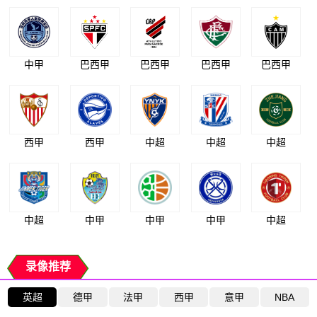
中甲
巴西甲
巴西甲
巴西甲
巴西甲
西甲
西甲
中超
中超
中超
中超
中甲
中甲
中甲
中超
录像推荐
英超
德甲
法甲
西甲
意甲
NBA