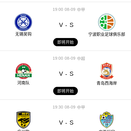
19:00
08-09
中甲
V
S
-
无锡吴钩
宁波职业足球俱乐部
即将开始
19:00
08-09
中超
V
S
-
河南队
青岛西海岸
即将开始
19:30
08-09
中甲
V
S
-