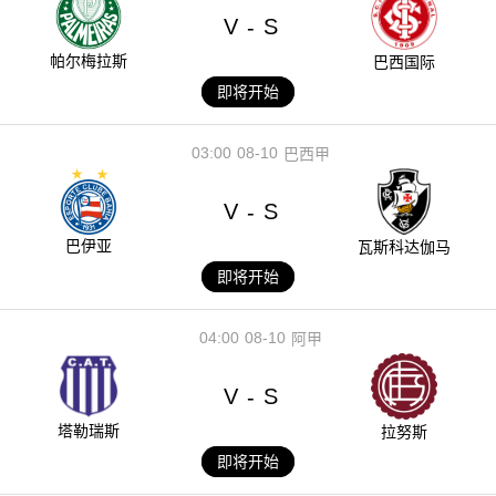
V
S
-
帕尔梅拉斯
巴西国际
即将开始
03:00
08-10
巴西甲
V
S
-
巴伊亚
瓦斯科达伽马
即将开始
04:00
08-10
阿甲
V
S
-
塔勒瑞斯
拉努斯
即将开始