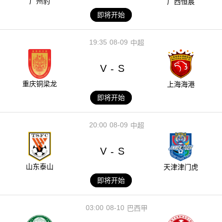
广州豹
广西恒宸
即将开始
19:35
08-09
中超
V
S
-
重庆铜梁龙
上海海港
即将开始
20:00
08-09
中超
V
S
-
山东泰山
天津津门虎
即将开始
03:00
08-10
巴西甲