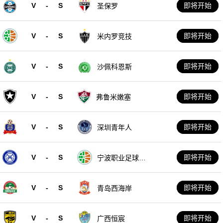
V
-
S
即将开始
圣保罗
V
-
S
即将开始
米内罗竞技
V
-
S
即将开始
沙佩科恩斯
V
-
S
即将开始
弗鲁米嫩塞
V
-
S
即将开始
深圳青年人
V
-
S
即将开始
宁波职业足球俱
乐部
V
-
S
即将开始
青岛西海岸
V
-
S
即将开始
广西恒宸