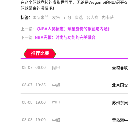
在这个篮球竞技的虚拟世界里，无论是Wegame的NBA还是
篮球带来的激情吧！
标签
：
国际米兰
发售
计分
盲选
名人赛
内卡萨
上一篇:
《NBA人员标志：球星身份的象征与内涵》
下一篇:
NBA兜帽：时尚与功能的完美融合
推荐比赛
08-07
06:00
阿甲
圣塔菲联
08-07
19:35
中超
北京国安
08-08
19:00
中甲
苏州东吴
08-08
19:00
中超
青岛海牛