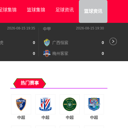
足球集锦
篮球集锦
足球资讯
篮球资讯
2026-08-15 19:35
2026-08-15 19:30
中甲
中甲
虎
0
广西恒宸
0
陕
0
梅州客家
0
长
热门赛事
中超
中超
中超
中超