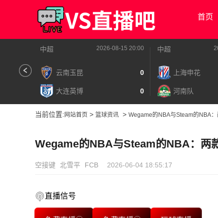
首页
2026-08-15 20:00
2
中超
中超
云南玉昆
0
上海申花
大连英博
0
河南队
当前位置:
>
>
网站首页
篮球资讯
Wegame的NBA与Steam的NB
Wegame的NBA与Steam的NBA
空接键
北雪平
FCB
2026-06-04 18:55:17
直播信号