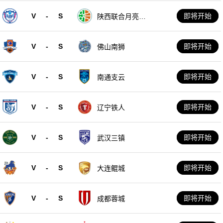
V
-
S
即将开始
陕西联合月亮泊
队
V
-
S
即将开始
佛山南狮
V
-
S
即将开始
南通支云
V
-
S
即将开始
辽宁铁人
V
-
S
即将开始
武汉三镇
V
-
S
即将开始
大连鲲城
V
-
S
即将开始
成都蓉城