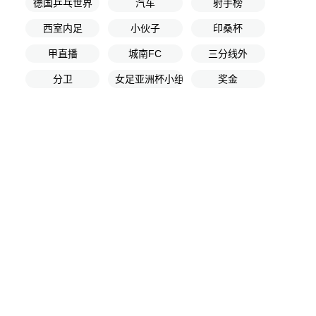
德国乒乓世界
汽车
射手榜
西室内足
小伙子
印桑杯
甲直播
城南FC
三分线外
分卫
女足亚洲杯小组赛第2轮
奖金