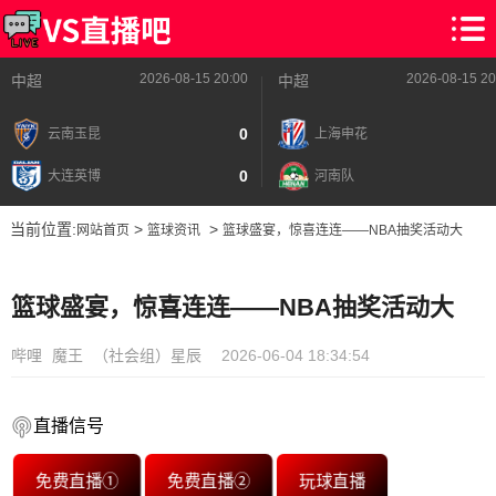
2026-08-15 20:00
2026-08-15 20
中超
中超
0
云南玉昆
上海申花
0
大连英博
河南队
当前位置:
>
>
网站首页
篮球资讯
篮球盛宴，惊喜连连——NBA抽奖活动大
篮球盛宴，惊喜连连——NBA抽奖活动大
哔哩
魔王
（社会组）星辰
2026-06-04 18:34:54
直播信号
免费直播①
免费直播②
玩球直播