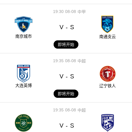
19:30
08-08
中甲
V
S
-
南京城市
南通支云
即将开始
19:35
08-08
中超
V
S
-
大连英博
辽宁铁人
即将开始
19:35
08-08
中超
V
S
-