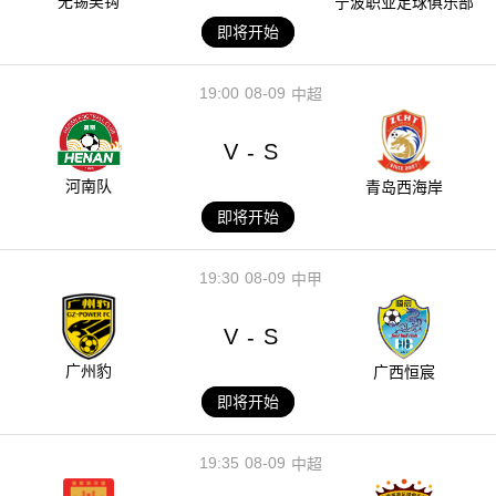
无锡吴钩
宁波职业足球俱乐部
即将开始
19:00
08-09
中超
V
S
-
河南队
青岛西海岸
即将开始
19:30
08-09
中甲
V
S
-
广州豹
广西恒宸
即将开始
19:35
08-09
中超