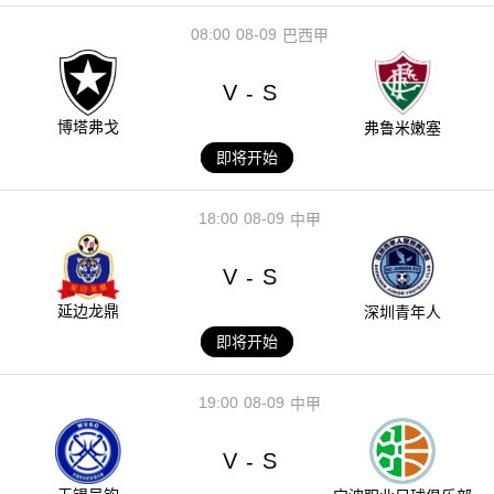
08:00
08-09
巴西甲
V
S
-
博塔弗戈
弗鲁米嫩塞
即将开始
18:00
08-09
中甲
V
S
-
延边龙鼎
深圳青年人
即将开始
19:00
08-09
中甲
V
S
-