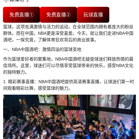
免费直播①
免费直播②
玩球直播
篮球，这项充满激情与活力的运动，在全球范围内拥有着庞大的粉丝
群体。而在中国，NBA更是深受喜爱。今天，就让我们走进NBA中国
酒吧，一探究竟，了解体育狂欢背后的商业故事。
一、NBA中国酒吧：激情四溢的篮球圣地
作为篮球爱好者的聚集地，NBA中国酒吧无疑是球迷们释放热情的最
佳场所。这里，球迷们可以尽情享受篮球带来的快乐，感受NBA文化
的独特魅力。
1. 精彩赛事直播：NBA中国酒吧提供高清赛事直播，让球迷们第一时
间观看精彩比赛，感受篮球的魅力。