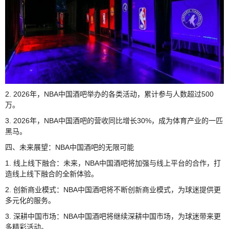
2. 2026年，NBA中国酒吧举办的各类活动，累计参与人数超过500
万。
3. 2026年，NBA中国酒吧的营收同比增长30%，成为体育产业的一匹
黑马。
四、未来展望：NBA中国酒吧的无限可能
1. 线上线下融合：未来，NBA中国酒吧将加强与线上平台的合作，打
造线上线下融合的全新体验。
2. 创新商业模式：NBA中国酒吧将不断创新商业模式，为球迷提供更
多元化的服务。
3. 深耕中国市场：NBA中国酒吧将继续深耕中国市场，为球迷带来更
多精彩活动。