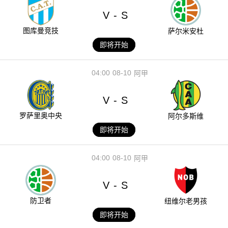
V
S
-
图库曼竞技
萨尔米安杜
即将开始
04:00
08-10
阿甲
V
S
-
罗萨里奥中央
阿尔多斯维
即将开始
04:00
08-10
阿甲
V
S
-
防卫者
纽维尔老男孩
即将开始