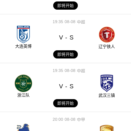
即将开始
19:35
08-08
中超
V
S
-
大连英博
辽宁铁人
即将开始
19:35
08-08
中超
V
S
-
浙江队
武汉三镇
即将开始
20:00
08-08
中甲