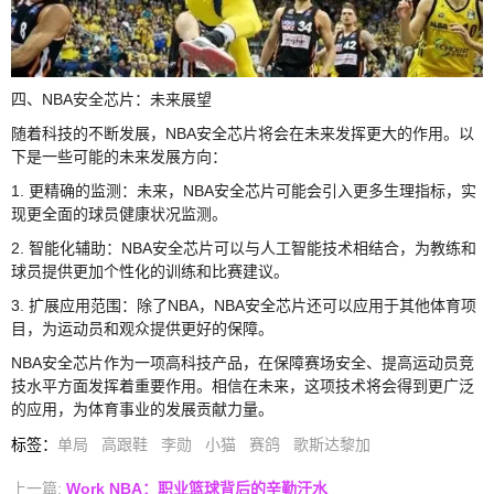
四、NBA安全芯片：未来展望
随着科技的不断发展，NBA安全芯片将会在未来发挥更大的作用。以
下是一些可能的未来发展方向：
1. 更精确的监测：未来，NBA安全芯片可能会引入更多生理指标，实
现更全面的球员健康状况监测。
2. 智能化辅助：NBA安全芯片可以与人工智能技术相结合，为教练和
球员提供更加个性化的训练和比赛建议。
3. 扩展应用范围：除了NBA，NBA安全芯片还可以应用于其他体育项
目，为运动员和观众提供更好的保障。
NBA安全芯片作为一项高科技产品，在保障赛场安全、提高运动员竞
技水平方面发挥着重要作用。相信在未来，这项技术将会得到更广泛
的应用，为体育事业的发展贡献力量。
标签
：
单局
高跟鞋
李勋
小猫
赛鸽
歌斯达黎加
上一篇:
Work NBA：职业篮球背后的辛勤汗水