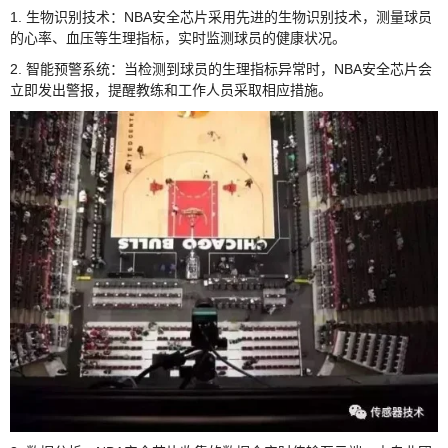
1. 生物识别技术：NBA安全芯片采用先进的生物识别技术，测量球员
的心率、血压等生理指标，实时监测球员的健康状况。
2. 智能预警系统：当检测到球员的生理指标异常时，NBA安全芯片会
立即发出警报，提醒教练和工作人员采取相应措施。