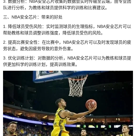
3. 数据分析：NBA安全芯片收集的数据会实时传输至云端，由专业团
队进行分析，为教练和球员提供科学的训练和比赛建议。
三、NBA安全芯片：带来的好处
1. 降低球员受伤风险：实时监测球员的生理指标，NBA安全芯片可以
帮助教练和球员调整训练强度，降低球员受伤的风险。
2. 提高比赛安全性：在比赛中，NBA安全芯片可以及时发现球员的疲
劳状态，避免因疲劳导致的意外伤害。
3. 优化训练计划：对数据的分析，NBA安全芯片可以为教练和球员提
供更加科学的训练计划，提高训练效果。