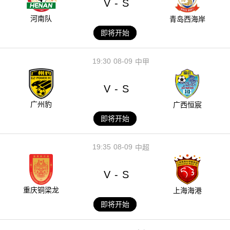
V
S
-
河南队
青岛西海岸
即将开始
19:30
08-09
中甲
V
S
-
广州豹
广西恒宸
即将开始
19:35
08-09
中超
V
S
-
重庆铜梁龙
上海海港
即将开始