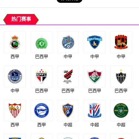
热门赛事
西甲
巴西甲
中甲
中甲
中甲
中甲
巴西甲
巴西甲
巴西甲
巴西甲
西甲
西甲
中超
中超
中超