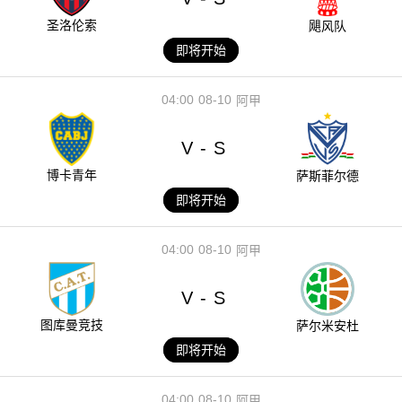
圣洛伦索
飓风队
即将开始
04:00
08-10
阿甲
V
S
-
博卡青年
萨斯菲尔德
即将开始
04:00
08-10
阿甲
V
S
-
图库曼竞技
萨尔米安杜
即将开始
04:00
08-10
阿甲