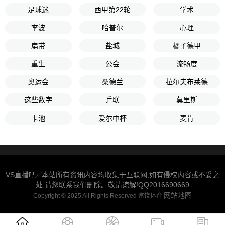
足球迷
西甲第22轮
学术
李波
哈普尔
心理
扁带
盐城
橘子德甲
重生
公会
流畅度
奥运会
桑德兰
拉尔夫布莱德
这些数字
乒联
莫里斯
卡池
爱尔中杯
麦肯
VS直播吧✅本站所有资讯内容均收集于互联网,如有侵权内容或不妥之
处,请您联系我们删除。敬请谅解!QQ2016690669
网站地图
Copyright © 2025 All Rights Reserved 富饶体育