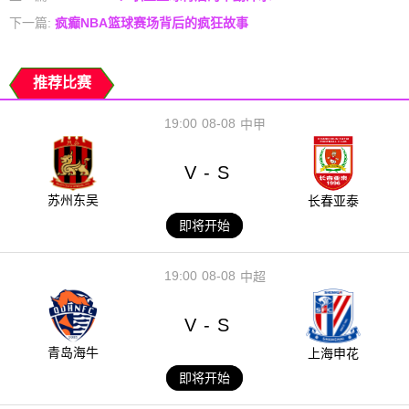
下一篇:
疯癫NBA篮球赛场背后的疯狂故事
推荐比赛
19:00
08-08
中甲
V
S
-
苏州东吴
长春亚泰
即将开始
19:00
08-08
中超
V
S
-
青岛海牛
上海申花
即将开始