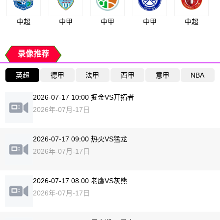
中超
中甲
中甲
中甲
中超
录像推荐
英超
德甲
法甲
西甲
意甲
NBA
2026-07-17 10:00 掘金VS开拓者
2026年-07月-17日
2026-07-17 09:00 热火VS猛龙
2026年-07月-17日
2026-07-17 08:00 老鹰VS灰熊
2026年-07月-17日