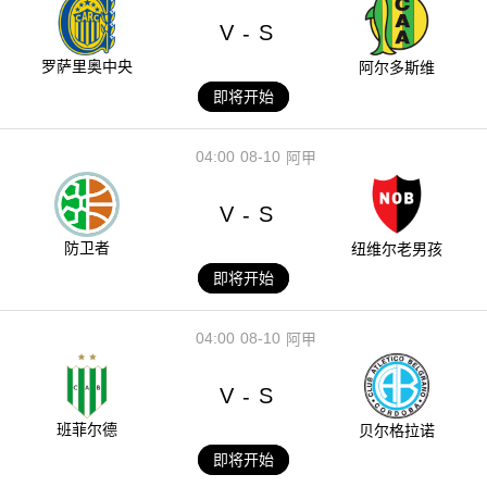
V
S
-
罗萨里奥中央
阿尔多斯维
即将开始
04:00
08-10
阿甲
V
S
-
防卫者
纽维尔老男孩
即将开始
04:00
08-10
阿甲
V
S
-
班菲尔德
贝尔格拉诺
即将开始