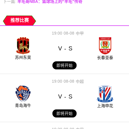
下一篇:
羊毛哥NBA：篮球场上的“羊毛”传奇
推荐比赛
19:00
08-08
中甲
V
S
-
苏州东吴
长春亚泰
即将开始
19:00
08-08
中超
V
S
-
青岛海牛
上海申花
即将开始