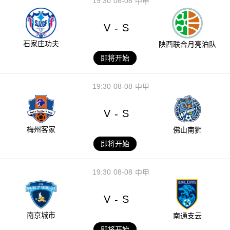
19:30
08-08
中甲
V
S
-
石家庄功夫
陕西联合月亮泊队
即将开始
19:30
08-08
中甲
V
S
-
梅州客家
佛山南狮
即将开始
19:30
08-08
中甲
V
S
-
南京城市
南通支云
即将开始