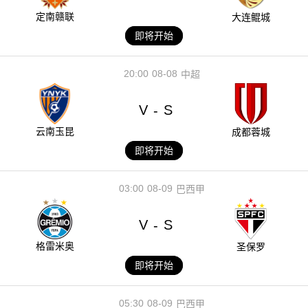
定南赣联
大连鲲城
即将开始
20:00
08-08
中超
V
S
-
云南玉昆
成都蓉城
即将开始
03:00
08-09
巴西甲
V
S
-
格雷米奥
圣保罗
即将开始
05:30
08-09
巴西甲