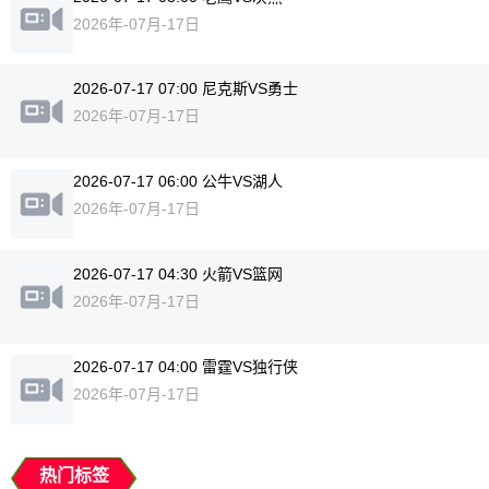
2026年-07月-17日
2026-07-17 07:00 尼克斯VS勇士
2026年-07月-17日
2026-07-17 06:00 公牛VS湖人
2026年-07月-17日
2026-07-17 04:30 火箭VS篮网
2026年-07月-17日
2026-07-17 04:00 雷霆VS独行侠
2026年-07月-17日
热门标签