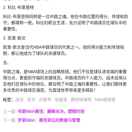
2. 科比·布莱恩特
科比·布莱恩特同样是一位中路之魂。他在中路位置的得分、传球和防
守，都堪称一绝。科比的职业生涯，充分证明了中路球员在球队中的
重要性。
3. 凯里·欧文
凯里·欧文是当代NBA中路球员的代表之一。他的得分能力和传球视
野，都让他成为了球队的关键球员。
五、
中路之魂，是NBA球场上的战略枢纽。他们不仅是球队进攻端的重要
得分点，更是防守端的关键球员。中路球员的个人能力、战术运用以
及他们在球队中的地位，都证明了中路之魂的重要性。让我们期待更
多优秀的中路球员涌现，为篮球世界带来更多精彩！
标签
：
战况
双方
贝勒爷
张曼源
赛哈特海湾
NBA视频录
上一篇:
布朗NBA赛场：巅峰对决，燃情时刻
下一篇:
罗索NBA：赛场背后的数据与智慧