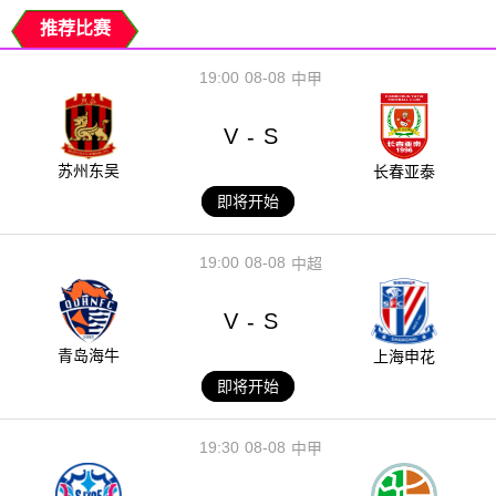
推荐比赛
19:00
08-08
中甲
V
S
-
苏州东吴
长春亚泰
即将开始
19:00
08-08
中超
V
S
-
青岛海牛
上海申花
即将开始
19:30
08-08
中甲