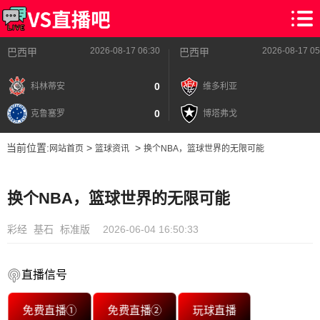
2026-08-17 06:30
2026-08-17 05
巴西甲
巴西甲
0
科林蒂安
维多利亚
0
克鲁塞罗
博塔弗戈
当前位置:
>
>
网站首页
篮球资讯
换个NBA，篮球世界的无限可能
换个NBA，篮球世界的无限可能
彩经
基石
标准版
2026-06-04 16:50:33
直播信号
免费直播①
免费直播②
玩球直播