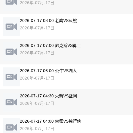
2026年-07月-17日
2026-07-17 08:00 老鹰VS灰熊
2026年-07月-17日
2026-07-17 07:00 尼克斯VS勇士
2026年-07月-17日
2026-07-17 06:00 公牛VS湖人
2026年-07月-17日
2026-07-17 04:30 火箭VS篮网
2026年-07月-17日
2026-07-17 04:00 雷霆VS独行侠
2026年-07月-17日