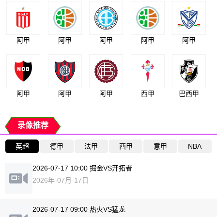
阿甲
阿甲
阿甲
阿甲
阿甲
阿甲
阿甲
阿甲
西甲
巴西甲
录像推荐
英超
德甲
法甲
西甲
意甲
NBA
2026-07-17 10:00 掘金VS开拓者
2026年-07月-17日
2026-07-17 09:00 热火VS猛龙