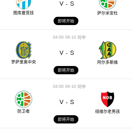
V
S
-
图库曼竞技
萨尔米安杜
即将开始
04:00
08-10
阿甲
V
S
-
罗萨里奥中央
阿尔多斯维
即将开始
04:00
08-10
阿甲
V
S
-
防卫者
纽维尔老男孩
即将开始