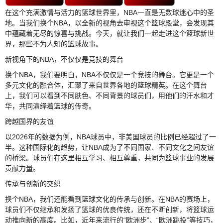
在这个充满激情与活力的篮球世界里，NBA一直是无数球迷心中的圣
地。当我们换个NBA，以全新的视角去审视这个篮球殿堂，会发现其
中蕴藏着无尽的惊喜与挑战。今天，就让我们一起走进这个篮球新世
界，那些不为人知的篮球故事。
新视角下的NBA，不仅仅是竞技的舞台
换个NBA，我们要明白，NBA不仅仅是一个竞技的舞台。它更是一个
多元文化的融合体，汇聚了来自世界各地的篮球精英。在这个舞台
上，我们可以看到不同肤色、不同背景的球员们，用他们的汗水和才
华，共同演绎着篮球的传奇。
跨越国界的友谊
以2026年的数据为例，NBA球员中，非美国球员的比例已经超过了一
半。这种国际化的趋势，让NBA成为了不同国家、不同文化之间友谊
的桥梁。球员们在这里相互学习、相互尊重，共同为篮球事业的发展
贡献力量。
传承与创新的交织
换个NBA，我们还能看到篮球文化的传承与创新。在NBA的赛场上，
球员们不仅继承和发扬了篮球的优良传统，还在不断创新，将篮球运
动推向新的高度。比如，近年来流行的“欧洲步”、“欧洲跳投”等技巧，