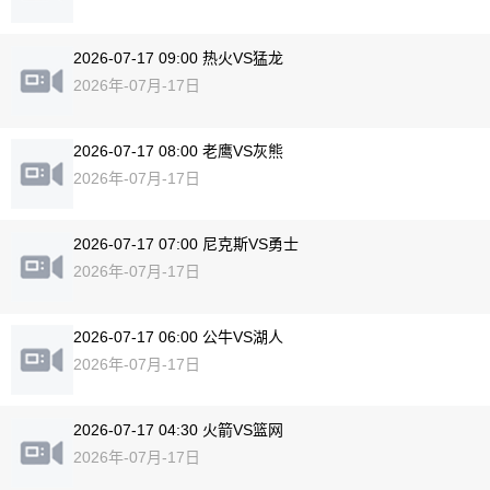
2026-07-17 09:00 热火VS猛龙
2026年-07月-17日
2026-07-17 08:00 老鹰VS灰熊
2026年-07月-17日
2026-07-17 07:00 尼克斯VS勇士
2026年-07月-17日
2026-07-17 06:00 公牛VS湖人
2026年-07月-17日
2026-07-17 04:30 火箭VS篮网
2026年-07月-17日