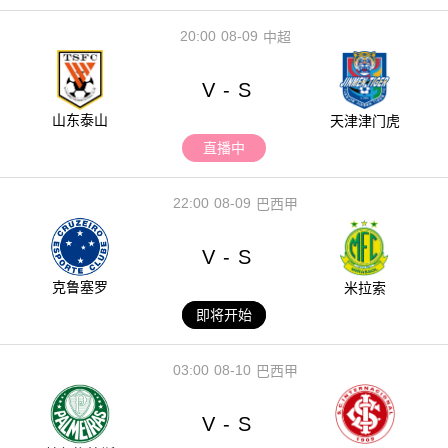
20:00
08-09
中超
V
S
-
山东泰山
天津津门虎
直播中
22:00
08-09
巴西甲
V
S
-
克鲁塞罗
米拉索
即将开始
03:00
08-10
巴西甲
V
S
-