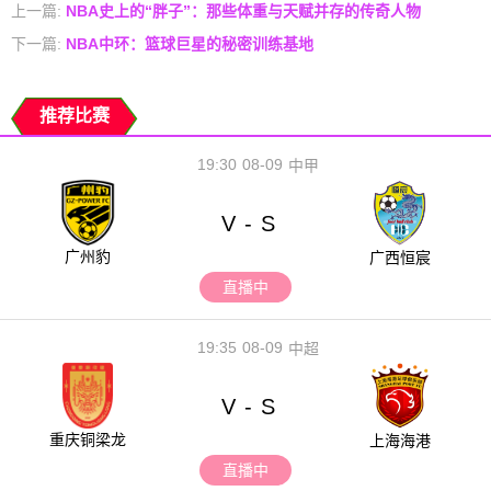
上一篇:
NBA史上的“胖子”：那些体重与天赋并存的传奇人物
下一篇:
NBA中环：篮球巨星的秘密训练基地
推荐比赛
19:30
08-09
中甲
V
S
-
广州豹
广西恒宸
直播中
19:35
08-09
中超
V
S
-
重庆铜梁龙
上海海港
直播中