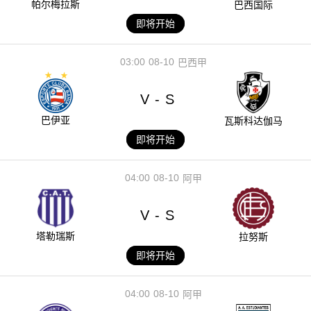
帕尔梅拉斯
巴西国际
即将开始
03:00
08-10
巴西甲
V
S
-
巴伊亚
瓦斯科达伽马
即将开始
04:00
08-10
阿甲
V
S
-
塔勒瑞斯
拉努斯
即将开始
04:00
08-10
阿甲