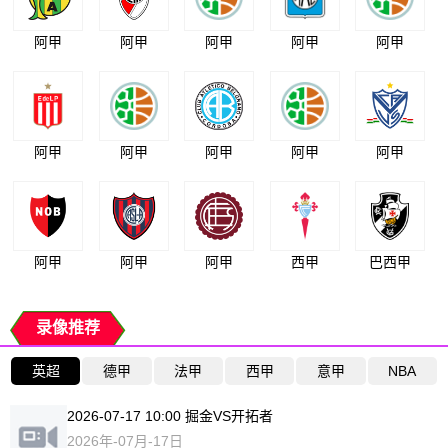
阿甲
阿甲
阿甲
阿甲
阿甲
阿甲
阿甲
阿甲
阿甲
阿甲
阿甲
阿甲
阿甲
西甲
巴西甲
录像推荐
英超
德甲
法甲
西甲
意甲
NBA
2026-07-17 10:00 掘金VS开拓者
2026年-07月-17日