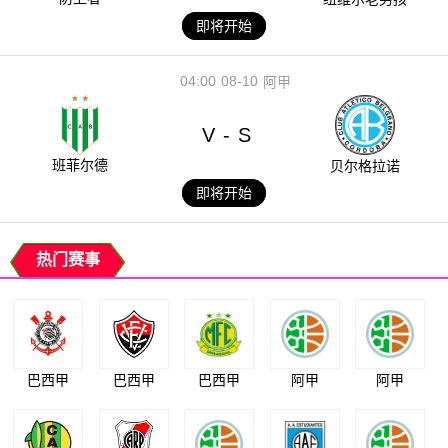
即将开始
04:00
08-10
阿甲
V
S
-
班菲尔德
贝尔格拉诺
即将开始
热门赛事
巴西甲
巴西甲
巴西甲
阿甲
阿甲