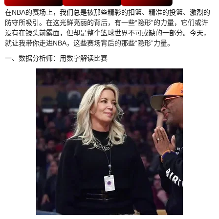
在NBA的赛场上，我们总是被那些精彩的扣篮、精准的投篮、激烈的
防守所吸引。在这光鲜亮丽的背后，有一些“隐形”的力量，它们或许
没有在镜头前露面，但却是整个篮球世界不可或缺的一部分。今天，
就让我带你走进NBA，这些赛场背后的那些“隐形”力量。
一、数据分析师：用数字解读比赛