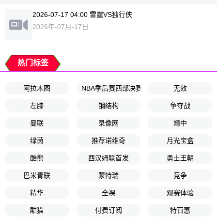
2026-07-17 04:00 雷霆VS独行侠
2026年-07月-17日
热门标签
阿拉木图
NBA季后赛西部决赛G7
无效
左膝
钢结构
争夺战
曼联
录像网
靖中
绿茵
推荐诺维奇
月光宝盒
酷熊
西汉姆联首发
勇士王朝
巴米青联
蒙特瑞
竞争
精华
全裸
观赛体验
酷猫
付费订阅
特百惠