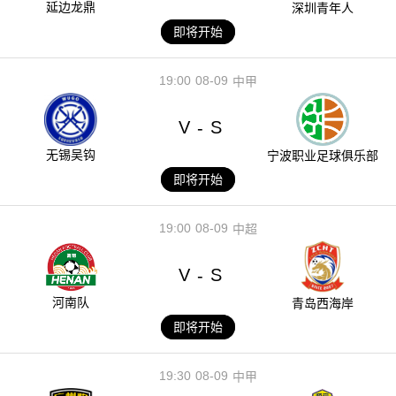
延边龙鼎
深圳青年人
即将开始
19:00
08-09
中甲
V
S
-
无锡吴钩
宁波职业足球俱乐部
即将开始
19:00
08-09
中超
V
S
-
河南队
青岛西海岸
即将开始
19:30
08-09
中甲