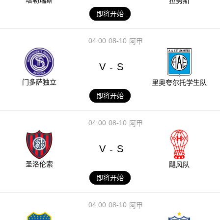
拉努斯
即将开始
04:00
08-10
阿甲
V
S
-
门多萨独立
里奥夸尔托学生队
即将开始
04:00
08-10
阿甲
V
S
-
圣洛伦索
飓风队
即将开始
04:00
08-10
阿甲