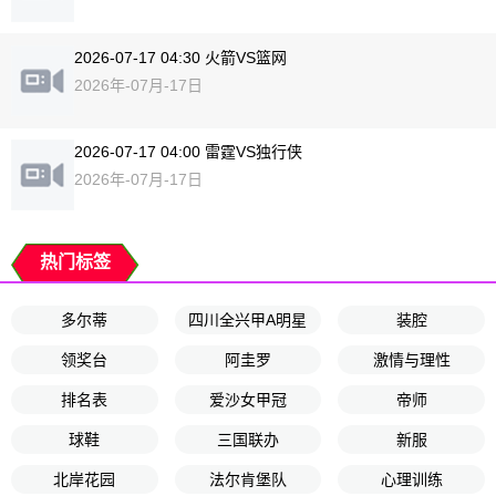
2026-07-17 04:30 火箭VS篮网
2026年-07月-17日
2026-07-17 04:00 雷霆VS独行侠
2026年-07月-17日
热门标签
多尔蒂
四川全兴甲A明星
装腔
领奖台
阿圭罗
激情与理性
排名表
爱沙女甲冠
帝师
球鞋
三国联办
新服
北岸花园
法尔肯堡队
心理训练