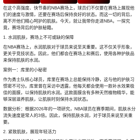
在这个高强度、快节奏的NBA赛场上，球员们不仅要在赛场上展现他
们的速度与激情，还要在赛场后保持良好的状态。而这一切的背后，
离不开他们精心呵护的肌肤。今天，就让我带你走进NBA，一探究
竟，赛场背后的护肤秘籍。
1. 水润肌肤，赛场上不可或缺的保障
在NBA赛场上，水润肌肤对于球员来说至关重要。这不仅关乎形象，
更关乎竞技状态。因此，他们都会在赛场上和赛后，使用各种护肤品
来保持肌肤的水润。
案例一：库里的小秘密
作为勇士队核心球员，库里在赛场上总能保持冷静，这与他的护肤习
惯密不可分。库里曾在采访中透露，他每天都会使用一款补水效果极
佳的面膜，以保持肌肤的水润。这款面膜含有多种天然植物精华，能
够深层滋养肌肤，让肌肤时刻保持水润状态。
数据分析：根据2026年的一项研究，NBA球员在赛季期间，肌肤水分
流失速度是常人的3倍。因此，保持肌肤水润，对于球员来说至关重
要。
2. 紧致肌肤，展现年轻活力