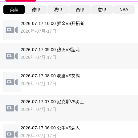
英超
德甲
法甲
西甲
意甲
NBA
2026-07-17 10:00 掘金VS开拓者
2026年-07月-17日
2026-07-17 09:00 热火VS猛龙
2026年-07月-17日
2026-07-17 08:00 老鹰VS灰熊
2026年-07月-17日
2026-07-17 07:00 尼克斯VS勇士
2026年-07月-17日
2026-07-17 06:00 公牛VS湖人
2026年-07月-17日