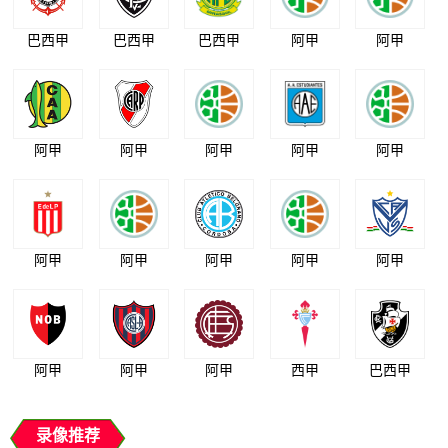
巴西甲
巴西甲
巴西甲
阿甲
阿甲
阿甲
阿甲
阿甲
阿甲
阿甲
阿甲
阿甲
阿甲
阿甲
阿甲
阿甲
阿甲
阿甲
西甲
巴西甲
录像推荐