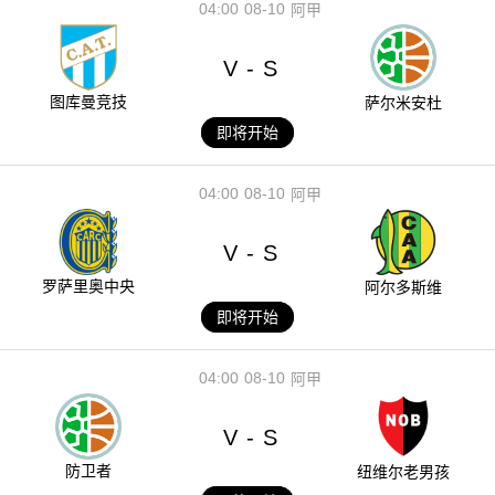
04:00
08-10
阿甲
V
S
-
图库曼竞技
萨尔米安杜
即将开始
04:00
08-10
阿甲
V
S
-
罗萨里奥中央
阿尔多斯维
即将开始
04:00
08-10
阿甲
V
S
-
防卫者
纽维尔老男孩