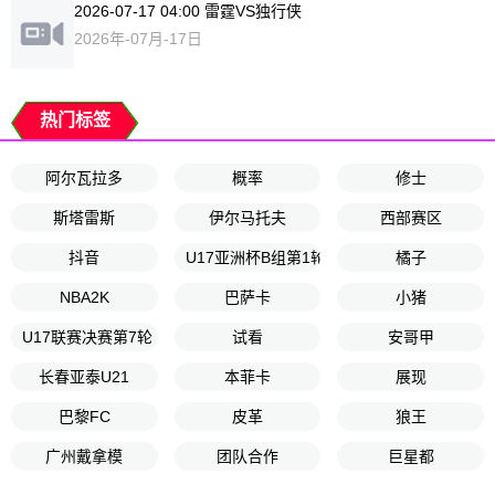
2026-07-17 04:00 雷霆VS独行侠
2026年-07月-17日
热门标签
阿尔瓦拉多
概率
修士
斯塔雷斯
伊尔马托夫
西部赛区
抖音
U17亚洲杯B组第1轮
橘子
NBA2K
巴萨卡
小猪
U17联赛决赛第7轮
试看
安哥甲
长春亚泰U21
本菲卡
展现
巴黎FC
皮革
狼王
广州戴拿模
团队合作
巨星都