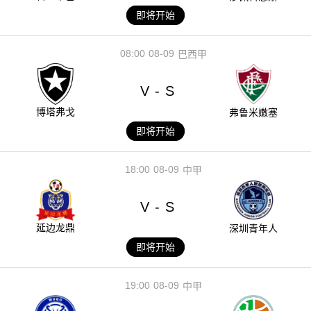
即将开始
08:00
08-09
巴西甲
V
S
-
博塔弗戈
弗鲁米嫩塞
即将开始
18:00
08-09
中甲
V
S
-
延边龙鼎
深圳青年人
即将开始
19:00
08-09
中甲