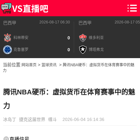
2026-08-17 06:30
2026-08-17 05
巴西甲
巴西甲
0
科林蒂安
维多利亚
0
克鲁塞罗
博塔弗戈
当前位置:
>
>
网站首页
篮球资讯
腾讯NBA硬币：虚拟货币在体育赛事中的魅
力
腾讯NBA硬币：虚拟货币在体育赛事中的魅
力
冰岛丁
捷克这届世界
缠斗
2026-06-04 16:14:36
直播信号