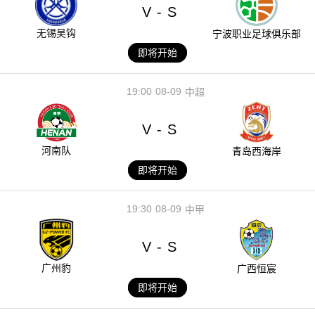
V
S
-
无锡吴钩
宁波职业足球俱乐部
即将开始
19:00
08-09
中超
V
S
-
河南队
青岛西海岸
即将开始
19:30
08-09
中甲
V
S
-
广州豹
广西恒宸
即将开始