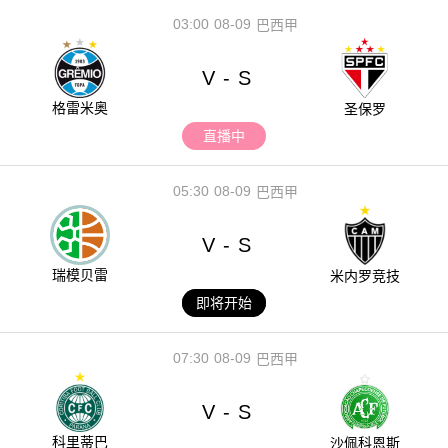
03:00
08-09
巴西甲
V
S
-
格雷米奥
圣保罗
直播中
05:30
08-09
巴西甲
V
S
-
瑞模贝雷
米内罗竞技
即将开始
07:30
08-09
巴西甲
V
S
-
科里蒂巴
沙佩科恩斯