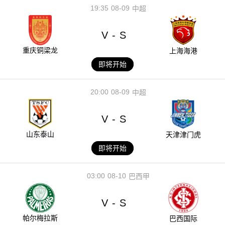
19:35
08-09
中超
V
S
-
重庆铜梁龙
上海海港
即将开始
20:00
08-09
中超
V
S
-
山东泰山
天津津门虎
即将开始
03:00
08-10
巴西甲
V
S
-
帕尔梅拉斯
巴西国际