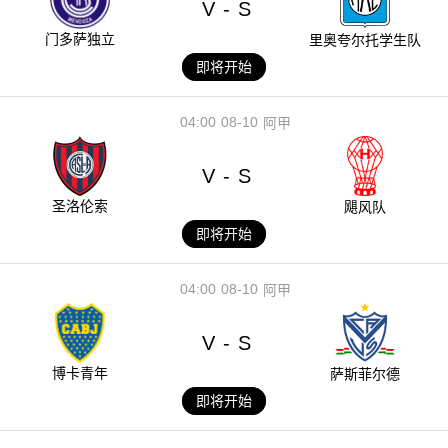
V
S
-
门多萨独立
里奥夸尔托学生队
即将开始
04:00
08-10
阿甲
V
S
-
圣洛伦索
飓风队
即将开始
04:00
08-10
阿甲
V
S
-
博卡青年
萨斯菲尔德
即将开始