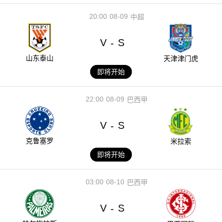
20:00
08-09
中超
V
S
-
山东泰山
天津津门虎
即将开始
22:00
08-09
巴西甲
V
S
-
克鲁塞罗
米拉索
即将开始
03:00
08-10
巴西甲
V
S
-