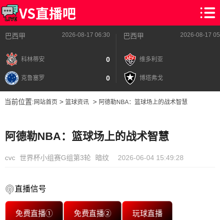
2026-08-17 06:30
2026-08-17 05
巴西甲
巴西甲
0
科林蒂安
维多利亚
0
克鲁塞罗
博塔弗戈
当前位置:
>
>
网站首页
篮球资讯
阿德勒NBA：篮球场上的战术智慧
阿德勒NBA：篮球场上的战术智慧
cvc
世界杯小组赛G组第3轮
暗纹
2026-06-04 15:49:28
直播信号
免费直播①
免费直播②
玩球直播