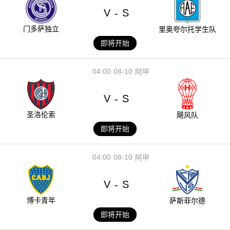
V
S
-
门多萨独立
里奥夸尔托学生队
即将开始
04:00
08-10
阿甲
V
S
-
圣洛伦索
飓风队
即将开始
04:00
08-10
阿甲
V
S
-
博卡青年
萨斯菲尔德
即将开始