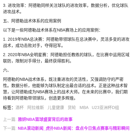
3. 进攻效率：阿德勒同样关注球队的进攻效率，数据分析，优化球队
进攻战术。
五、阿德勒战术体系的应用案例
以下是一些阿德勒战术体系在NBA赛场上的应用案例：
1. 2019年NBA总决赛：阿德勒带领球队在总决赛中，灵活多变的进攻
战术，成功击败对手，夺得冠军。
2. 2020年NBA全明星赛：阿德勒担任教练的球队，在比赛中运用区域
联防，限制对手得分，最终获得胜利。
六、
阿德勒的NBA战术体系，既注重进攻的灵活性，又强调防守的严密
性。数据分析，他能够为球队制定出最合适的战术。正是这种战术智
慧，让阿德勒成为NBA赛场上的战术大师。在未来的比赛中，我们期
待看到阿德勒带领球队，创造更多辉煌。
标签
：
酒杯
阿拉维斯
儿童健康
货轮
MBA
U23亚洲杯D组
上一篇:
雅妍NBA篮球盛宴背后的故事
下一篇:
NBA滚动新闻_虎扑NBA新闻：盘点今日焦点赛事与精彩瞬间