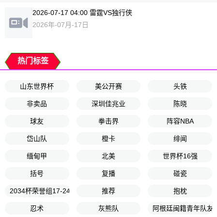
2026-07-17 04:00 雷霆VS独行侠
2026年-07月-17日
热门标签
山东世界杯
美公开赛
头铁
非卖品
深圳佳兆业
陈晓
球友
拳击界
阵容NBA
岱山队
橙卡
绯闻
缅甸甲
北美
世界杯16强
括号
复播
碰瓷
2034杯荣誉组17-24名排位赛
推荐
抱枕
忍术
灰熊队
阿根廷闽籍青年队友