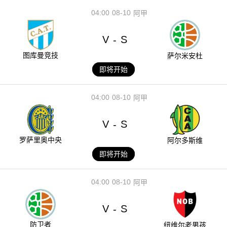
04:00
08-10
阿甲
V
S
-
图库曼竞技
萨尔米安杜
即将开始
04:00
08-10
阿甲
V
S
-
罗萨里奥中央
阿尔多斯维
即将开始
04:00
08-10
阿甲
V
S
-
防卫者
纽维尔老男孩