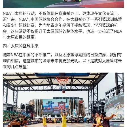
NBA与太原的互动，不仅体现在赛事举办上，更体现在文化交流上。
近年来，NBA与中国篮球协会合作，在太原举办了一系列篮球训练营
和青少年篮球比赛，为当地青少年提供了接触篮球、学习篮球的机
会。这些活动不仅提升了太原篮球的整体水平，也进一步拉近了NBA
与太原市民的距离。
四、太原的篮球未来
随着NBA在中国的不断推广，以及太原篮球氛围的日益浓厚，我们有
理由相信，这座城市的篮球未来将更加光明。以下是我对太原篮球未
来的几点展望：