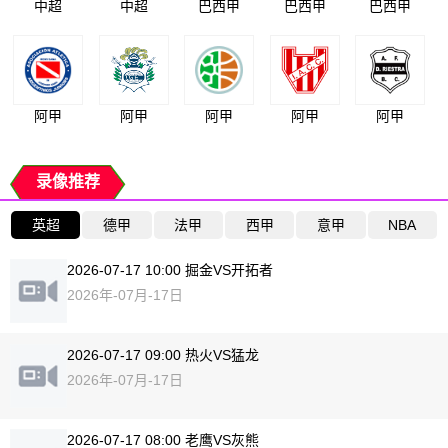
中超
中超
巴西甲
巴西甲
巴西甲
阿甲
阿甲
阿甲
阿甲
阿甲
录像推荐
英超
德甲
法甲
西甲
意甲
NBA
2026-07-17 10:00 掘金VS开拓者
2026年-07月-17日
2026-07-17 09:00 热火VS猛龙
2026年-07月-17日
2026-07-17 08:00 老鹰VS灰熊