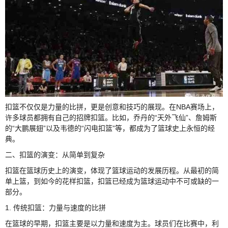
扣篮不仅仅是力量的比拼，更是创意和技巧的展现。在NBA赛场上，
许多球员都拥有自己的招牌扣篮。比如，乔丹的“天外飞仙”、詹姆斯
的“大鹏展翅”以及韦德的“闪电扣篮”等，都成为了篮球史上永恒的经
典。
二、扣篮的演变：从简单到复杂
扣篮在篮球历史上的演变，体现了篮球运动的发展历程。从最初的简
单上篮，到如今的花样扣篮，扣篮已经成为篮球运动中不可或缺的一
部分。
1. 传统扣篮：力量与速度的比拼
在篮球的早期，扣篮主要是以力量和速度为主。球员们在比赛中，利