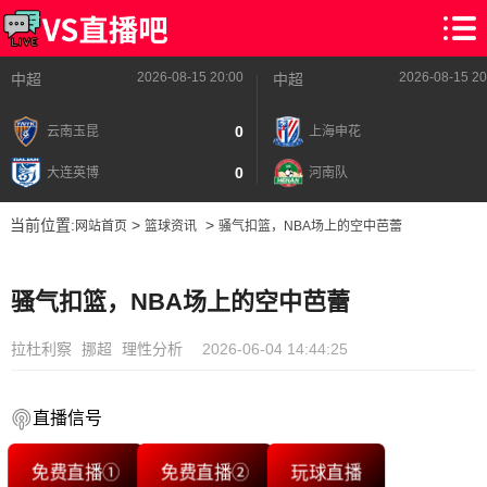
2026-08-15 20:00
2026-08-15 20
中超
中超
0
云南玉昆
上海申花
0
大连英博
河南队
当前位置:
>
>
网站首页
篮球资讯
骚气扣篮，NBA场上的空中芭蕾
骚气扣篮，NBA场上的空中芭蕾
拉杜利察
挪超
理性分析
2026-06-04 14:44:25
直播信号
免费直播①
免费直播②
玩球直播