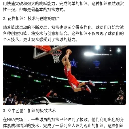
用快速突破和强大的跳跃能力，完成简单的扣篮。这种扣篮虽然观赏
性不强，但却是最基本的扣篮方式。
2. 花样扣篮：技术与创意的融合
随着篮球运动的不断发展，扣篮也逐渐变得多样化。球员们开始尝试
各种创意扣篮，将技术与创意相结合。这些扣篮不仅展现了球员们的
个人技艺，更让观众感受到了篮球的魅力。
3. 空中芭蕾：扣篮的极致艺术
在NBA赛场上，一些球员的扣篮已经达到了极致。他们利用出色的身
体素质和精湛的技术，完成了一系列令人叹为观止的扣篮。这些扣篮