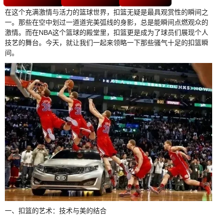
在这个充满激情与活力的篮球世界，扣篮无疑是最具观赏性的瞬间之
一。那些在空中划过一道道完美弧线的身影，总是能瞬间点燃观众的
激情。而在NBA这个篮球的殿堂里，扣篮更是成为了球员们展现个人
技艺的舞台。今天，就让我们一起来领略一下那些骚气十足的扣篮瞬
间。
一、扣篮的艺术：技术与美的结合