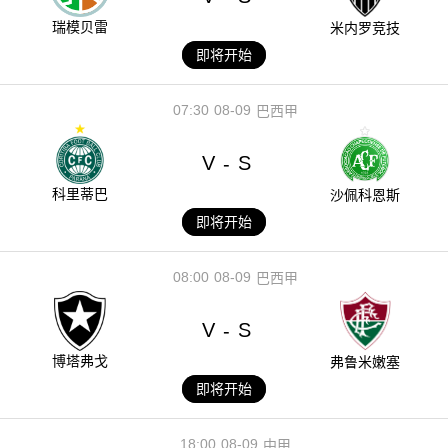
瑞模贝雷
米内罗竞技
即将开始
07:30
08-09
巴西甲
V
S
-
科里蒂巴
沙佩科恩斯
即将开始
08:00
08-09
巴西甲
V
S
-
博塔弗戈
弗鲁米嫩塞
即将开始
18:00
08-09
中甲