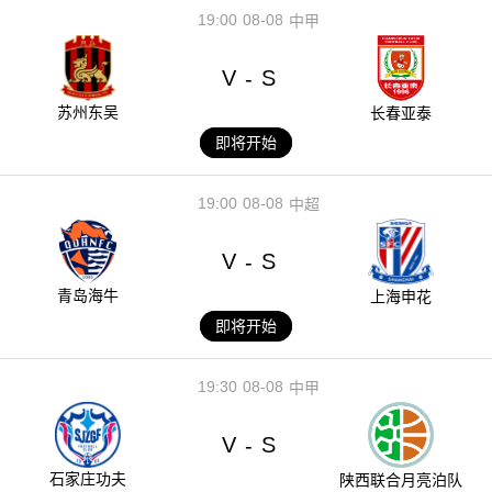
19:00
08-08
中甲
V
S
-
苏州东吴
长春亚泰
即将开始
19:00
08-08
中超
V
S
-
青岛海牛
上海申花
即将开始
19:30
08-08
中甲
V
S
-
石家庄功夫
陕西联合月亮泊队