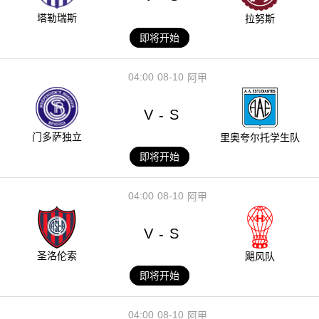
塔勒瑞斯
拉努斯
即将开始
04:00
08-10
阿甲
V
S
-
门多萨独立
里奥夸尔托学生队
即将开始
04:00
08-10
阿甲
V
S
-
圣洛伦索
飓风队
即将开始
04:00
08-10
阿甲