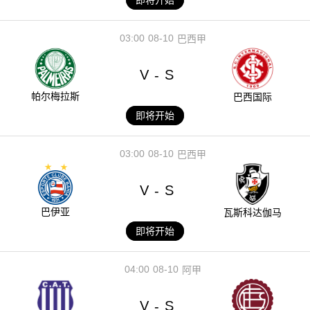
03:00
08-10
巴西甲
V
S
-
帕尔梅拉斯
巴西国际
即将开始
03:00
08-10
巴西甲
V
S
-
巴伊亚
瓦斯科达伽马
即将开始
04:00
08-10
阿甲
V
S
-