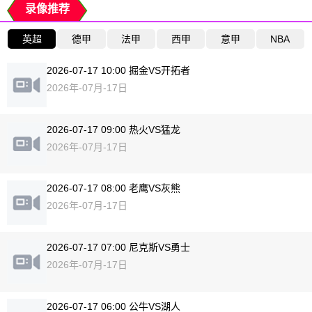
录像推荐
英超
德甲
法甲
西甲
意甲
NBA
2026-07-17 10:00 掘金VS开拓者
2026年-07月-17日
2026-07-17 09:00 热火VS猛龙
2026年-07月-17日
2026-07-17 08:00 老鹰VS灰熊
2026年-07月-17日
2026-07-17 07:00 尼克斯VS勇士
2026年-07月-17日
2026-07-17 06:00 公牛VS湖人