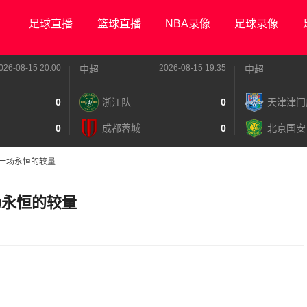
足球直播
篮球直播
NBA录像
足球录像
026-08-15 20:00
2026-08-15 19:35
中超
中超
0
浙江队
0
天津津门
0
成都蓉城
0
北京国安
，一场永恒的较量
场永恒的较量