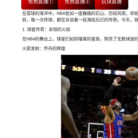
免费直播①
免费直播②
玩球直播
在篮球的海洋中，NBA犹如一座巍峨的石山，历经风雨，却
跃，每一次传球，都在诉说着一段海枯石烂的传奇。今天，就
1. 球星传奇：永恒的火焰
在NBA的舞台上，球星们如同璀璨的星辰，照亮了无数球迷
火箭发射：乔丹的辉煌