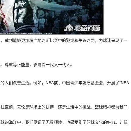
备，裁判能够更加精准地判断比赛中的犯规和争议判罚，为球迷呈现了一
搏、尊重等正能量，影响着一代又一代人。
的人们改善生活。例如，NBA携手中国青少年发展基金会，开展了“NBA
勇往直前。无论是球场上的拼搏，还是生活中的挑战，篮球精神都为我们
篮球的海洋中，我们见证了无数辉煌，也感受到了篮球文化的魅力。让我