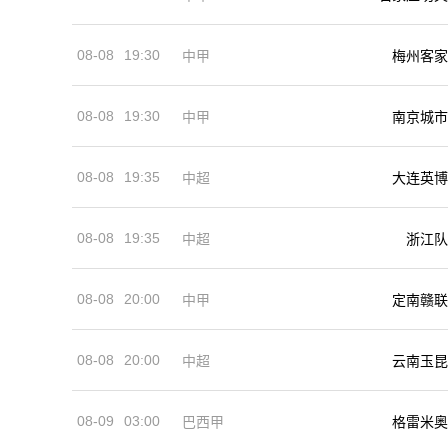
08-08
19:30
中甲
梅州客家
08-08
19:30
中甲
南京城市
08-08
19:35
中超
大连英博
08-08
19:35
中超
浙江队
08-08
20:00
中甲
定南赣联
08-08
20:00
中超
云南玉昆
08-09
03:00
巴西甲
格雷米奥