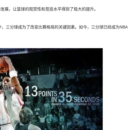
的发展，让篮球的观赏性和竞技水平得到了极大的提升。
进步，三分球成为了改变比赛格局的关键因素。如今，三分球已经成为NBA