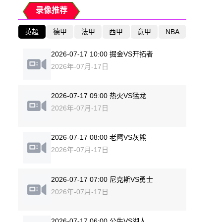
录像推荐
英超
德甲
法甲
西甲
意甲
NBA
2026-07-17 10:00 掘金VS开拓者
2026年-07月-17日
2026-07-17 09:00 热火VS猛龙
2026年-07月-17日
2026-07-17 08:00 老鹰VS灰熊
2026年-07月-17日
2026-07-17 07:00 尼克斯VS勇士
2026年-07月-17日
2026-07-17 06:00 公牛VS湖人