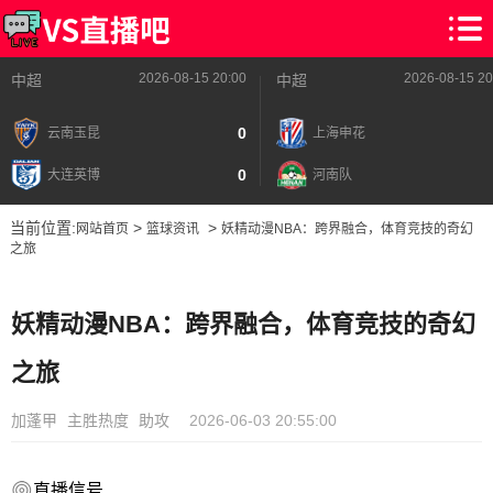
2026-08-15 20:00
2026-08-15 20
中超
中超
0
云南玉昆
上海申花
0
大连英博
河南队
当前位置:
>
>
网站首页
篮球资讯
妖精动漫NBA：跨界融合，体育竞技的奇幻
之旅
妖精动漫NBA：跨界融合，体育竞技的奇幻
之旅
加蓬甲
主胜热度
助攻
2026-06-03 20:55:00
直播信号