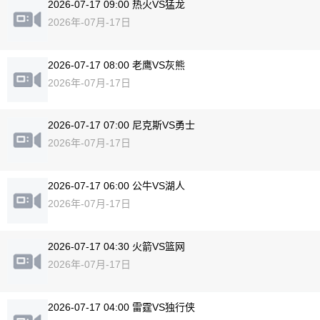
2026-07-17 09:00 热火VS猛龙
2026年-07月-17日
2026-07-17 08:00 老鹰VS灰熊
2026年-07月-17日
2026-07-17 07:00 尼克斯VS勇士
2026年-07月-17日
2026-07-17 06:00 公牛VS湖人
2026年-07月-17日
2026-07-17 04:30 火箭VS篮网
2026年-07月-17日
2026-07-17 04:00 雷霆VS独行侠