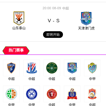
20:00
08-09
中超
V
S
-
山东泰山
天津津门虎
即将开始
热门赛事
中超
中超
中超
中超
中甲
中甲
中甲
中超
中甲
中超