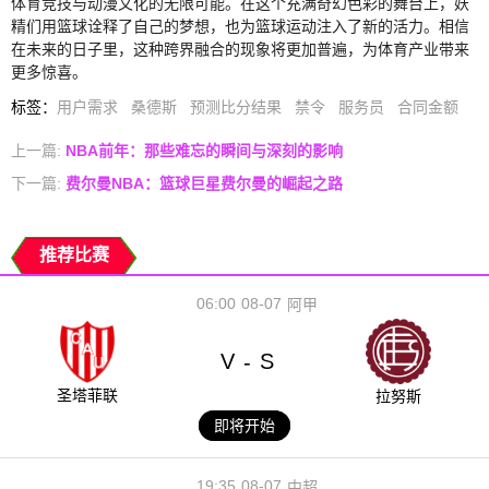
体育竞技与动漫文化的无限可能。在这个充满奇幻色彩的舞台上，妖
精们用篮球诠释了自己的梦想，也为篮球运动注入了新的活力。相信
在未来的日子里，这种跨界融合的现象将更加普遍，为体育产业带来
更多惊喜。
标签
：
用户需求
桑德斯
预测比分结果
禁令
服务员
合同金额
上一篇:
NBA前年：那些难忘的瞬间与深刻的影响
下一篇:
费尔曼NBA：篮球巨星费尔曼的崛起之路
推荐比赛
06:00
08-07
阿甲
V
S
-
圣塔菲联
拉努斯
即将开始
19:35
08-07
中超