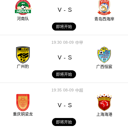
V
S
-
河南队
青岛西海岸
即将开始
19:30
08-09
中甲
V
S
-
广州豹
广西恒宸
即将开始
19:35
08-09
中超
V
S
-
重庆铜梁龙
上海海港
即将开始