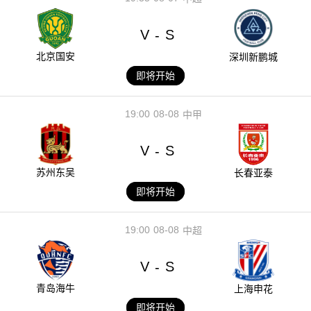
V
S
-
北京国安
深圳新鹏城
即将开始
19:00
08-08
中甲
V
S
-
苏州东吴
长春亚泰
即将开始
19:00
08-08
中超
V
S
-
青岛海牛
上海申花
即将开始