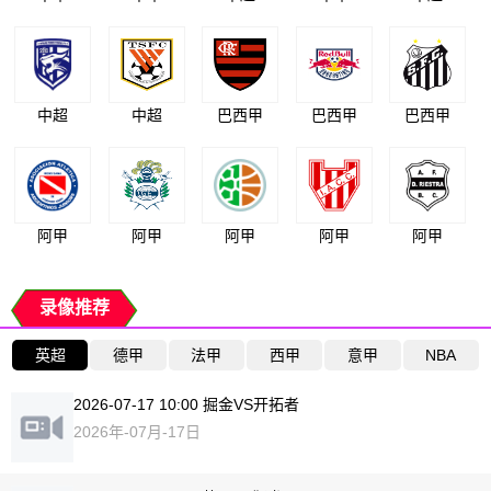
中超
中超
巴西甲
巴西甲
巴西甲
阿甲
阿甲
阿甲
阿甲
阿甲
录像推荐
英超
德甲
法甲
西甲
意甲
NBA
2026-07-17 10:00 掘金VS开拓者
2026年-07月-17日