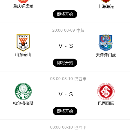
重庆铜梁龙
上海海港
即将开始
20:00
08-09
中超
V
S
-
山东泰山
天津津门虎
即将开始
03:00
08-10
巴西甲
V
S
-
帕尔梅拉斯
巴西国际
即将开始
03:00
08-10
巴西甲