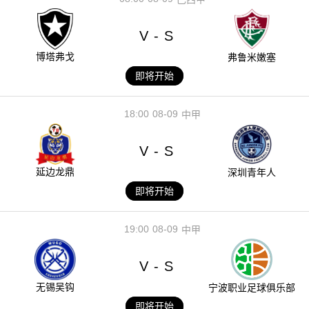
V
S
-
博塔弗戈
弗鲁米嫩塞
即将开始
18:00
08-09
中甲
V
S
-
延边龙鼎
深圳青年人
即将开始
19:00
08-09
中甲
V
S
-
无锡吴钩
宁波职业足球俱乐部
即将开始