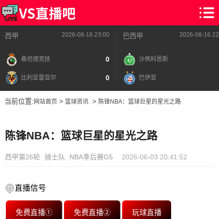
2026-08-16 23:00
2026-08-16 22
西甲
巴西甲
0
桑坦德竞技
沙佩科恩斯
0
比利亚雷亚尔
巴伊亚
当前位置:
>
>
网站首页
篮球资讯
陈锋NBA：篮球巨星的星光之路
陈锋NBA：篮球巨星的星光之路
西甲第26轮
骑士队
NBA季后赛G5
2026-06-03 20:41:52
直播信号
免费直播①
免费直播②
玩球直播