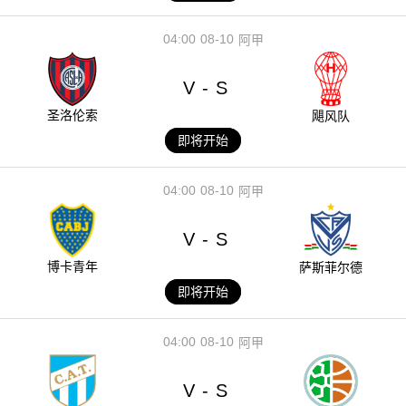
04:00
08-10
阿甲
V
S
-
圣洛伦索
飓风队
即将开始
04:00
08-10
阿甲
V
S
-
博卡青年
萨斯菲尔德
即将开始
04:00
08-10
阿甲
V
S
-