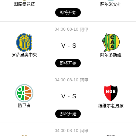
图库曼竞技
萨尔米安杜
即将开始
04:00
08-10
阿甲
V
S
-
罗萨里奥中央
阿尔多斯维
即将开始
04:00
08-10
阿甲
V
S
-
防卫者
纽维尔老男孩
即将开始
04:00
08-10
阿甲