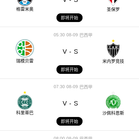
格雷米奥
圣保罗
即将开始
05:30
08-09
巴西甲
V
S
-
瑞模贝雷
米内罗竞技
即将开始
07:30
08-09
巴西甲
V
S
-
科里蒂巴
沙佩科恩斯
即将开始
08:00
08-09
巴西甲