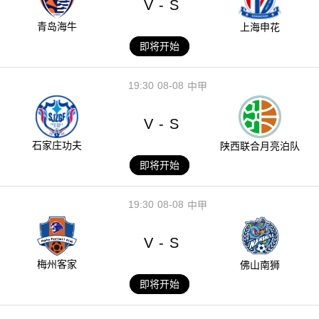
V
S
-
青岛海牛
上海申花
即将开始
19:30
08-08
中甲
V
S
-
石家庄功夫
陕西联合月亮泊队
即将开始
19:30
08-08
中甲
V
S
-
梅州客家
佛山南狮
即将开始