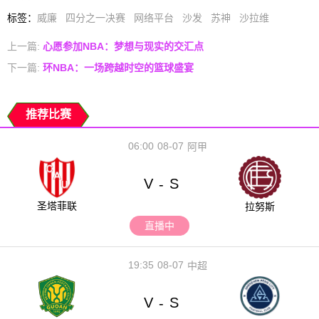
标签
：
威廉
四分之一决赛
网络平台
沙发
苏神
沙拉维
上一篇:
心愿参加NBA：梦想与现实的交汇点
下一篇:
环NBA：一场跨越时空的篮球盛宴
推荐比赛
06:00
08-07
阿甲
V
S
-
圣塔菲联
拉努斯
直播中
19:35
08-07
中超
V
S
-