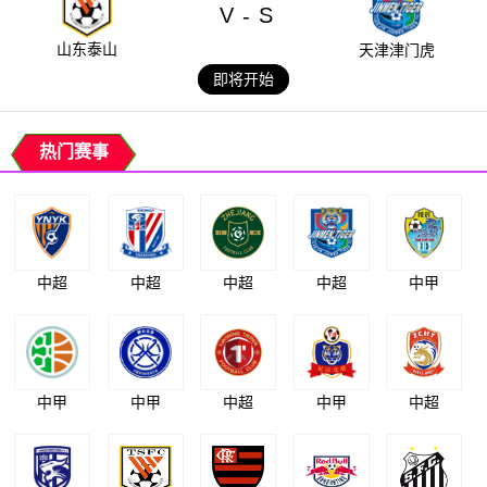
V
S
-
山东泰山
天津津门虎
即将开始
热门赛事
中超
中超
中超
中超
中甲
中甲
中甲
中超
中甲
中超