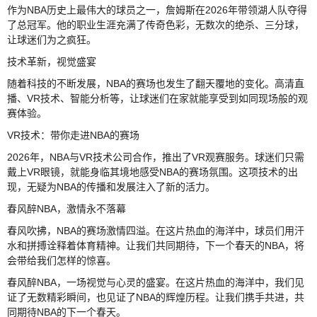
作为NBA历史上最伟大的球员之一，詹姆斯在2026年带领湖人队夺得
了总冠军。他的职业生涯充满了传奇色彩，无数次的绝杀、三分球，
让球迷们为之疯狂。
技术革新，视觉盛宴
随着科技的不断发展，NBA的赛场也发生了翻天覆地的变化。高清直
播、VR技术、智能分析等，让球迷们在家就能享受到如同现场般的观
赛体验。
VR技术：带你走进NBA的赛场
2026年，NBA与VR技术公司合作，推出了VR观赛服务。球迷们只需
戴上VR眼镜，就能身临其境地感受NBA的赛场氛围。这项技术的出
现，无疑为NBA的传播和发展注入了新的活力。
春风醉NBA，激情永不落幕
春风吹拂，NBA的赛场激情四溢。在这片热血的海洋中，球员们用汗
水和拼搏诠释着体育精神。让我们共同期待，下一个春天的NBA，将
会带给我们怎样的惊喜。
春风醉NBA，一场视觉与心灵的盛宴。在这片热血的海洋中，我们见
证了无数精彩瞬间，也见证了NBA的辉煌历程。让我们携手共进，共
同期待NBA的下一个春天。