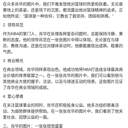
在众多肖华的图片中，我们不难发现他对篮球的热爱和执着。无论是
赛场上的英姿，还是场下的沉思，都流露出他对篮球精神的追求。正
如他所说：“篮球是一种信仰，它教会了我坚持、团结和拼搏。”
2. 领导风范
作为NBA的掌门人，肖华在处理各种复杂问题时，总能保持冷静、果
断的态度。他的领导风范在一张张图片中得以体现。无论是在与球
员、教练沟通，还是在应对媒体采访时，他都能展现出成熟、稳重的
气质。
3. 商业眼光
在商业领域，肖华同样表现出色。他成功地将NBA打造成全球最具商
业价值的体育联盟之一。在一张张肖华的图片中，我们可以看到他与
其他商业大佬的握手、洽谈，以及与球迷互动的场景。这些图片见证
了肖华在商业领域的成就。
4. 爱心使者
在关注篮球事业的同时，肖华还积极投身公益。他多次组织慈善活
动，为弱势群体提供帮助。在一张张肖华的图片中，我们看到了他关
爱社会、回馈公益的一面。
三、肖华的图片：一张张视觉盛宴