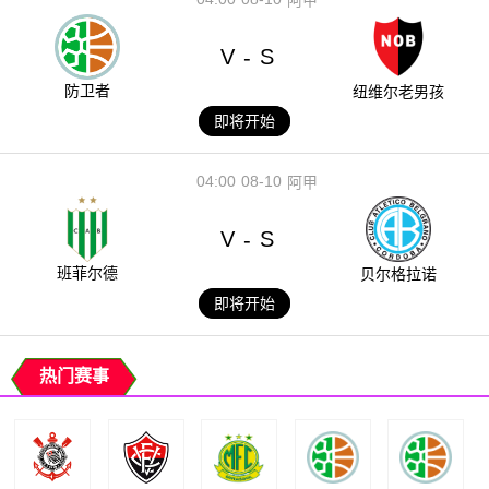
V
S
-
防卫者
纽维尔老男孩
即将开始
04:00
08-10
阿甲
V
S
-
班菲尔德
贝尔格拉诺
即将开始
热门赛事