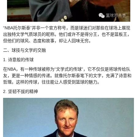
“NBA托尔斯泰”并非一个官方称号，而是球迷们对那些在球场上展现
出独特文学气质球员的昵称。他们或许不是得分王，也不是篮板王，
但他们的球风、态度和故事，却让人回味无穷。
二、球技与文学的交融
1. 诗意般的传球
在NBA，有一种传球被称为“文学式的传球”，它不仅仅是将球传给队
友，更是一种情感的传递。就像托尔斯泰笔下的文字，充满了诗意和
哲理。这样的传球，往往能让人感受到篮球的魅力。
2. 坚韧不拔的精神