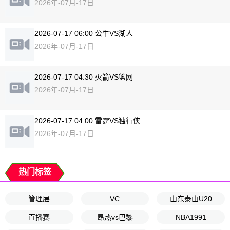
2026年-07月-17日
2026-07-17 06:00 公牛VS湖人
2026年-07月-17日
2026-07-17 04:30 火箭VS篮网
2026年-07月-17日
2026-07-17 04:00 雷霆VS独行侠
2026年-07月-17日
热门标签
管理层
VC
山东泰山U20
直播赛
昂热vs巴黎
NBA1991