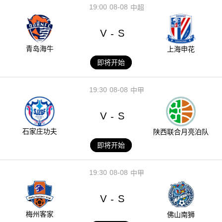
19:00
08-08
中超
V
S
-
青岛海牛
上海申花
即将开始
19:30
08-08
中甲
V
S
-
石家庄功夫
陕西联合月亮泊队
即将开始
19:30
08-08
中甲
V
S
-
梅州客家
佛山南狮