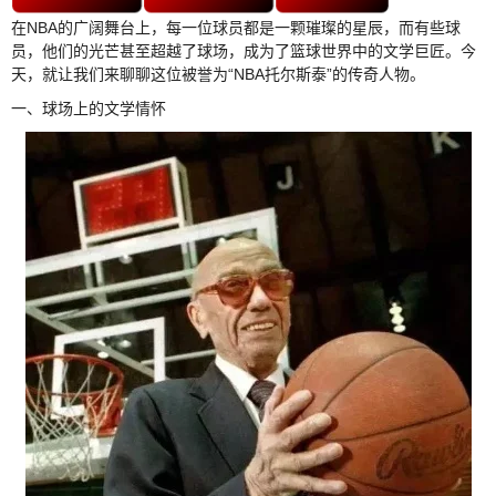
在NBA的广阔舞台上，每一位球员都是一颗璀璨的星辰，而有些球
员，他们的光芒甚至超越了球场，成为了篮球世界中的文学巨匠。今
天，就让我们来聊聊这位被誉为“NBA托尔斯泰”的传奇人物。
一、球场上的文学情怀