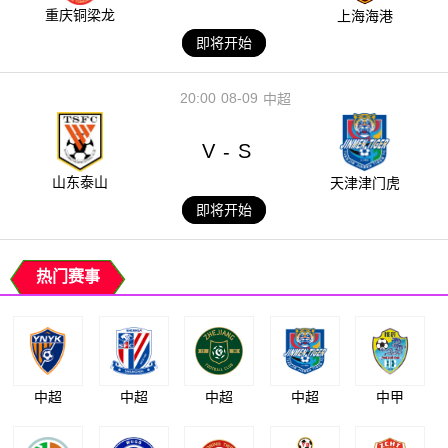
重庆铜梁龙
上海海港
即将开始
20:00
08-09
中超
V
S
-
山东泰山
天津津门虎
即将开始
热门赛事
中超
中超
中超
中超
中甲