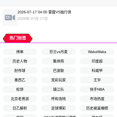
2026-07-17 04:00 雷霆VS独行侠
2026年-07月-17日
热门标签
烤串
芬兰vs丹麦
WakaWaka
历史人物
集体照
印度超
肘传球
巴波联
科威甲
墨西乙
竞彩玩家
王宇
松饼
镇江队
快手NBA
北京老男孩
呼和浩特
市场热度
日乙解析
足球博彩
历史被盖帽榜