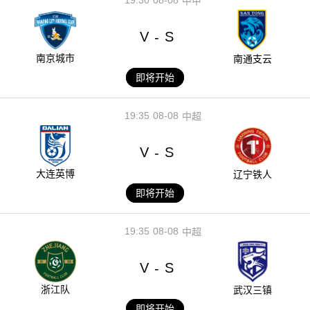
中甲
V
S
-
南京城市
南通支云
即将开始
19:35
08-08
中超
V
S
-
大连英博
辽宁铁人
即将开始
19:35
08-08
中超
V
S
-
浙江队
武汉三镇
即将开始