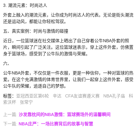
3. 潮流元素：时尚达人
外套上融入的潮流元素，让你成为时尚达人的代表。无论是街头潮流
还是运动风，都能让你轻松驾驭。
五、真实案例：时尚与激情的碰撞
近日，一位篮球迷在社交媒体上晒出了自己穿着公牛NBA外套的照
片，瞬间引起了广泛关注。这位篮球迷表示，穿上这件外套，仿佛置
身于篮球场，感受到了公牛队的激情与荣耀。
六、
公牛NBA外套，不仅仅是一件衣服，更是一种信仰，一种对篮球的热
爱。在这个充满激情的体育世界里，让我们一起穿上这件外套，感受
公牛队的荣耀，追逐自己的梦想。
标签
：
亚冠西亚区第6轮
辛达
CFA友谊赛遵义赛
NBA孔子庙
科
索沃杯
张常宁
上一篇:
沙发靠枕间的NBA激情：篮球赛场外的温馨瞬间
下一篇:
NBA庄严：一场比赛背后的故事与智慧