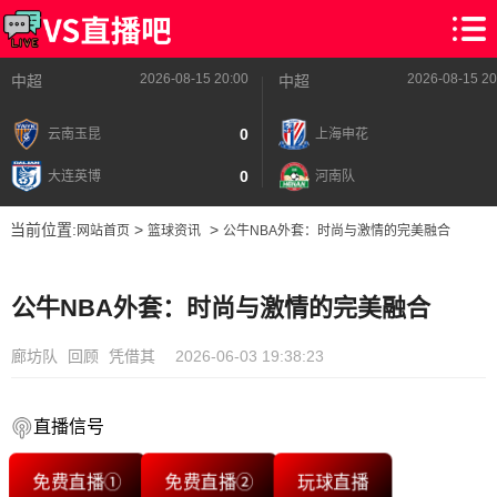
2026-08-15 20:00
2026-08-15 20
中超
中超
0
云南玉昆
上海申花
0
大连英博
河南队
当前位置:
>
>
网站首页
篮球资讯
公牛NBA外套：时尚与激情的完美融合
公牛NBA外套：时尚与激情的完美融合
廊坊队
回顾
凭借其
2026-06-03 19:38:23
直播信号
免费直播①
免费直播②
玩球直播