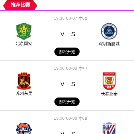
推荐比赛
19:35
08-07
中超
V
S
-
北京国安
深圳新鹏城
即将开始
19:00
08-08
中甲
V
S
-
苏州东吴
长春亚泰
即将开始
19:00
08-08
中超