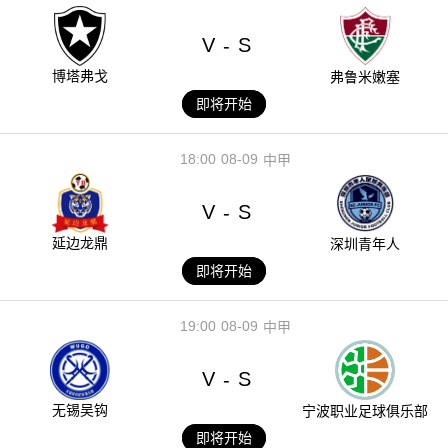
V
S
-
博塔弗戈
弗鲁米嫩塞
即将开始
18:00
08-09
中甲
V
S
-
延边龙鼎
深圳青年人
即将开始
19:00
08-09
中甲
V
S
-
无锡吴钩
宁波职业足球俱乐部
即将开始