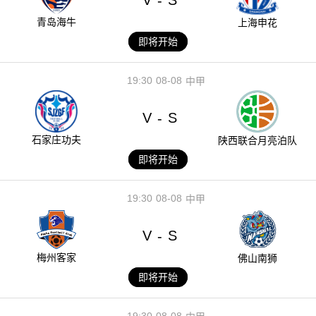
V
S
-
青岛海牛
上海申花
即将开始
19:30
08-08
中甲
V
S
-
石家庄功夫
陕西联合月亮泊队
即将开始
19:30
08-08
中甲
V
S
-
梅州客家
佛山南狮
即将开始
19:30
08-08